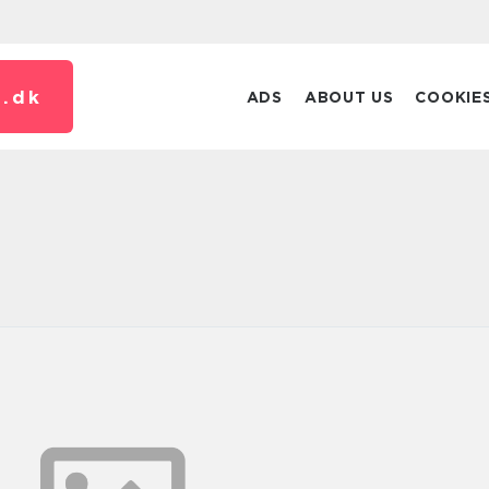
.
dk
ADS
ABOUT US
COOKIE