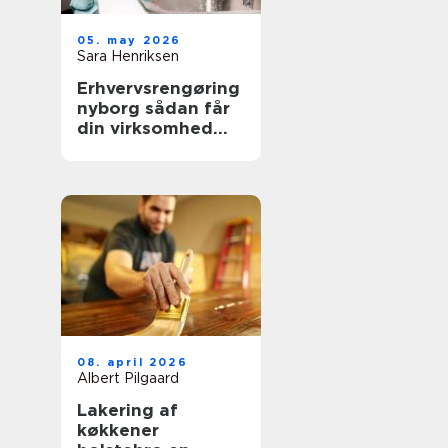
05. may 2026
Sara Henriksen
Erhvervsrengøring
nyborg sådan får
din virksomhed
mere tid og bedre
trivsel
08. april 2026
Albert Pilgaard
Lakering af
køkkener