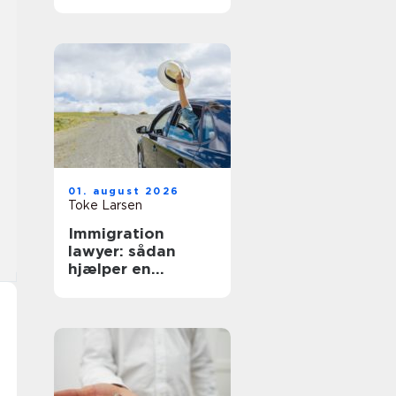
hverdag
01. august 2026
Toke Larsen
Immigration
lawyer: sådan
hjælper en
specialist med
dansk indvandring