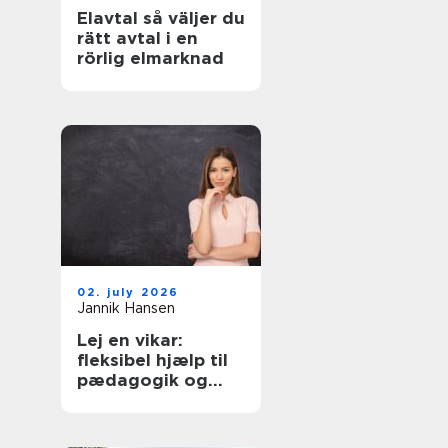
Elavtal så väljer du
rätt avtal i en
rörlig elmarknad
02. july 2026
Jannik Hansen
Lej en vikar:
fleksibel hjælp til
pædagogik og
sundhed