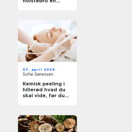
holstebro en
genvej til et nyt
køkken
07. april 2026
Sofie Sørensen
Kemisk peeling i
hillerød hvad du
skal vide, før du
booker tid