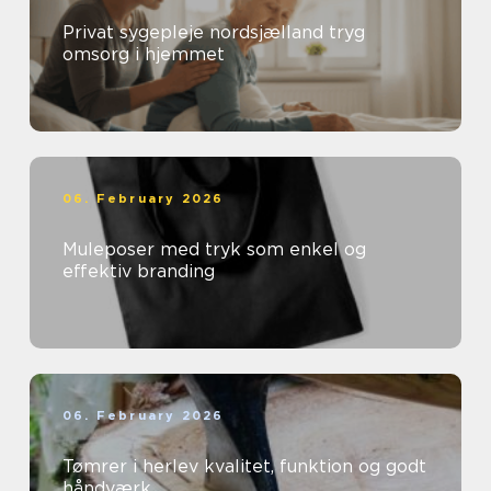
Privat sygepleje nordsjælland tryg
omsorg i hjemmet
06. February 2026
Muleposer med tryk som enkel og
effektiv branding
06. February 2026
Tømrer i herlev kvalitet, funktion og godt
håndværk