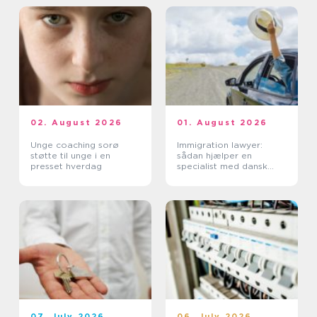
02. August 2026
01. August 2026
Unge coaching sorø
Immigration lawyer:
støtte til unge i en
sådan hjælper en
presset hverdag
specialist med dansk
indvandring
07. July 2026
06. July 2026