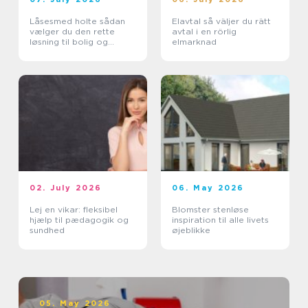
Låsesmed holte sådan
Elavtal så väljer du rätt
vælger du den rette
avtal i en rörlig
løsning til bolig og
elmarknad
erhverv
02. July 2026
06. May 2026
Lej en vikar: fleksibel
Blomster stenløse
hjælp til pædagogik og
inspiration til alle livets
sundhed
øjeblikke
05. May 2026