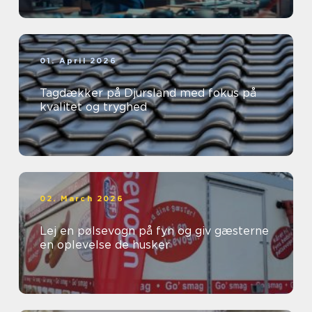
01. April 2026
Tagdækker på Djursland med fokus på
kvalitet og tryghed
02. March 2026
Lej en pølsevogn på fyn og giv gæsterne
en oplevelse de husker