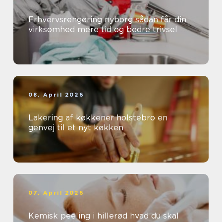
Erhvervsrengøring nyborg sådan får din
virksomhed mere tid og bedre trivsel
08. April 2026
Lakering af køkkener holstebro en
genvej til et nyt køkken
07. April 2026
Kemisk peeling i hillerød hvad du skal