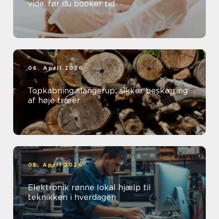
vide, før du booker tid
06. April 2026
Topkabning slangerup: sikker beskæring
af høje træer
05. April 2026
Elektronik rønne lokal hjælp til
teknikken i hverdagen