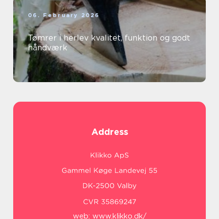
06. February 2026
Tømrer i herlev kvalitet, funktion og godt
håndværk
Address
web:
www.klikko.dk/