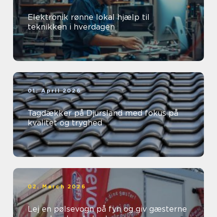
Elektronik rønne lokal hjælp til
teknikken i hverdagen
01. April 2026
Tagdækker på Djursland med fokus på
kvalitet og tryghed
02. March 2026
Lej en pølsevogn på fyn og giv gæsterne