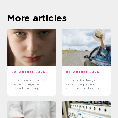
More articles
02. August 2026
01. August 2026
Unge coaching sorø
Immigration lawyer:
støtte til unge i en
sådan hjælper en
presset hverdag
specialist med dansk
indvandring