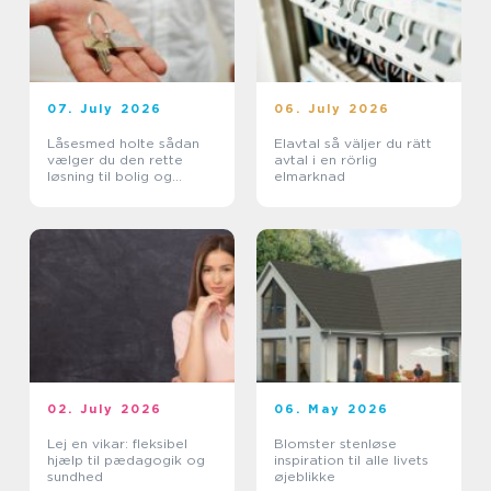
07. July 2026
06. July 2026
Låsesmed holte sådan
Elavtal så väljer du rätt
vælger du den rette
avtal i en rörlig
løsning til bolig og
elmarknad
erhverv
02. July 2026
06. May 2026
Lej en vikar: fleksibel
Blomster stenløse
hjælp til pædagogik og
inspiration til alle livets
sundhed
øjeblikke