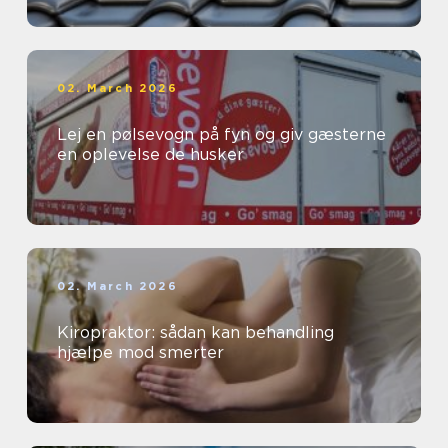
02. March 2026
Lej en pølsevogn på fyn og giv gæsterne
en oplevelse de husker
02. March 2026
Kiropraktor: sådan kan behandling
hjælpe mod smerter