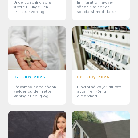
Unge coaching sorø
Immigration lawyer:
støtte til unge i en
sådan hjælper en
presset hverdag
specialist med dansk
indvandring
07. July 2026
06. July 2026
Låsesmed holte sådan
Elavtal så väljer du rätt
vælger du den rette
avtal i en rörlig
løsning til bolig og
elmarknad
erhverv