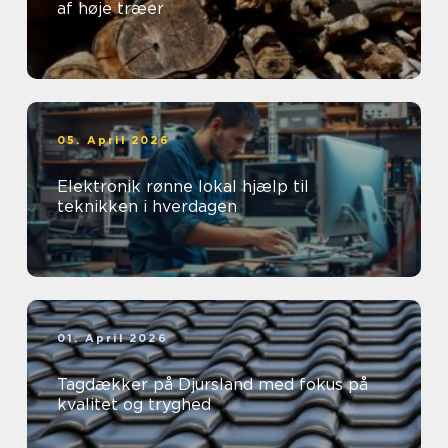
af høje træer
05. April 2026
Elektronik rønne lokal hjælp til
teknikken i hverdagen
01. April 2026
Tagdækker på Djursland med fokus på
kvalitet og tryghed