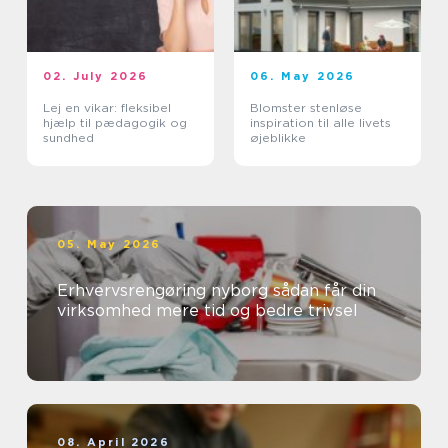
02. July 2026
06. May 2026
Lej en vikar: fleksibel
Blomster stenløse
hjælp til pædagogik og
inspiration til alle livets
sundhed
øjeblikke
05. May 2026
Erhvervsrengøring nyborg sådan får din
virksomhed mere tid og bedre trivsel
08. April 2026