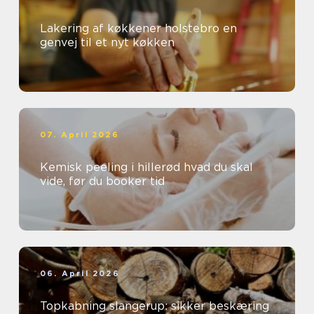
Lakering af køkkener holstebro en
genvej til et nyt køkken
07. April 2026
Kemisk peeling i hillerød hvad du skal
vide, før du booker tid
06. April 2026
Topkabning slangerup: sikker beskæring