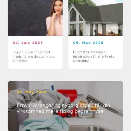
02. July 2026
06. May 2026
Lej en vikar: fleksibel
Blomster stenløse
hjælp til pædagogik og
inspiration til alle livets
sundhed
øjeblikke
05. May 2026
Erhvervsrengøring nyborg sådan får din
virksomhed mere tid og bedre trivsel