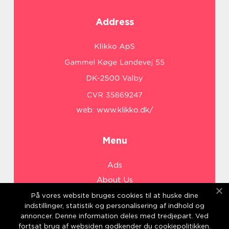
Address
web:
www.klikko.dk/
Menu
Ads
About Us
Cookies
På vores website bruges cookies til at huske dine
indstillinger, statistik og personalisering af indhold og
Contact
annoncer. Denne information deles med tredjepart. Ved
Sitemap
fortsat brug af websiden godkender du cookiepolitikken.