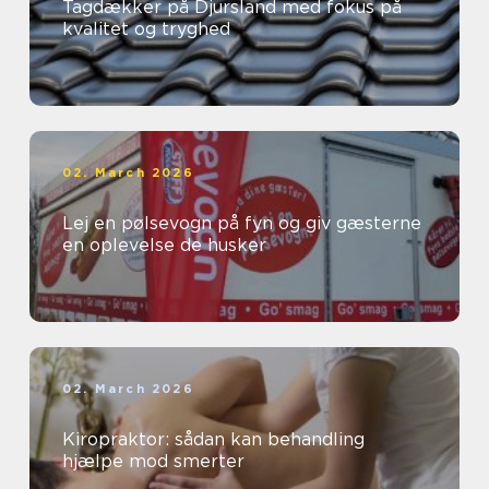
Tagdækker på Djursland med fokus på
kvalitet og tryghed
02. March 2026
Lej en pølsevogn på fyn og giv gæsterne
en oplevelse de husker
02. March 2026
Kiropraktor: sådan kan behandling
hjælpe mod smerter