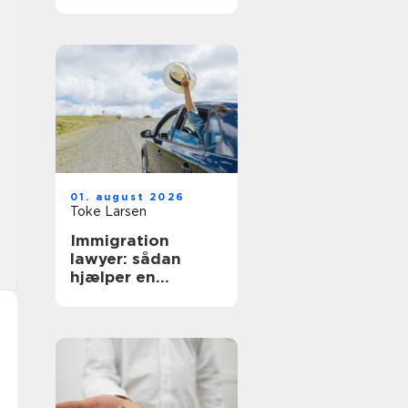
hverdag
01. august 2026
Toke Larsen
Immigration
lawyer: sådan
hjælper en
specialist med
dansk indvandring