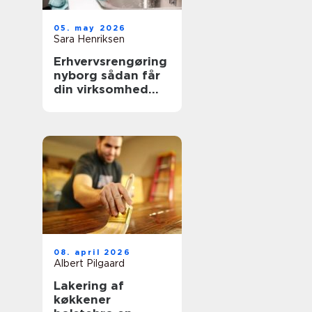
05. may 2026
Sara Henriksen
Erhvervsrengøring
nyborg sådan får
din virksomhed
mere tid og bedre
trivsel
08. april 2026
Albert Pilgaard
Lakering af
køkkener