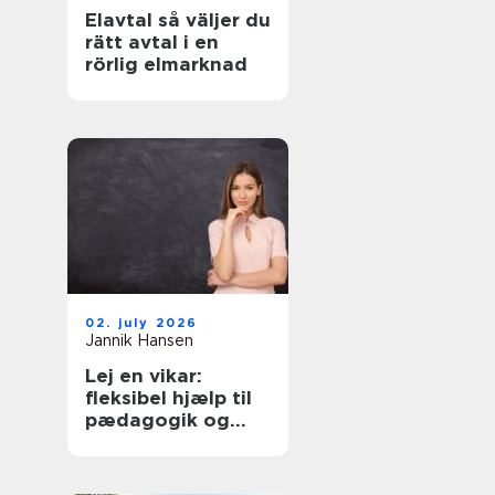
Elavtal så väljer du
rätt avtal i en
rörlig elmarknad
02. july 2026
Jannik Hansen
Lej en vikar:
fleksibel hjælp til
pædagogik og
sundhed