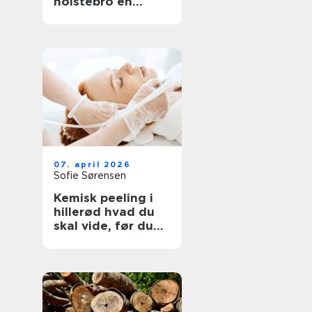
holstebro en
genvej til et nyt
køkken
07. april 2026
Sofie Sørensen
Kemisk peeling i
hillerød hvad du
skal vide, før du
booker tid