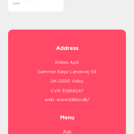
rum
Address
web:
www.klikko.dk/
Menu
Ads