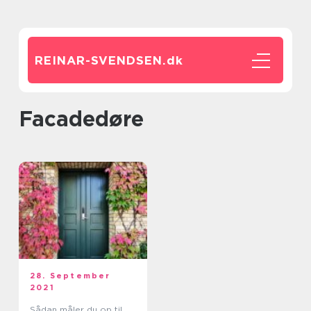
REINAR-SVENDSEN.
dk
facadedøre
28. September
2021
Sådan måler du op til