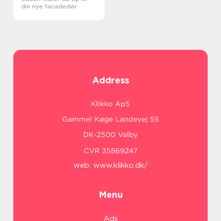
din nye facadedør
Address
web:
www.klikko.dk/
Menu
Ads