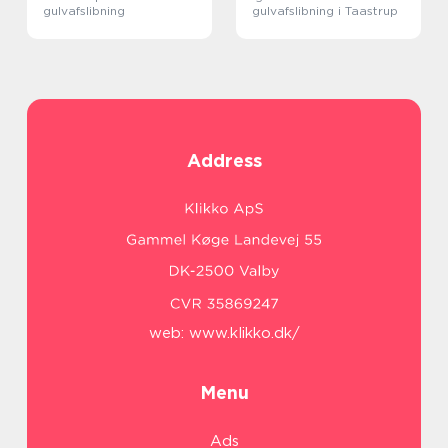
gulvafslibning
gulvafslibning i Taastrup
Address
web:
www.klikko.dk/
Menu
Ads