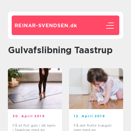
REINAR-SVENDSEN.
dk
Gulvafslibning Taastrup
30. April 2019
12. April 2019
Få et flot gulv i dit hjem
Få det flotte trægulv
i Taastrup med en
igen med en