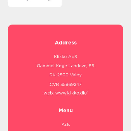
Address
web:
www.klikko.dk/
Menu
Ads