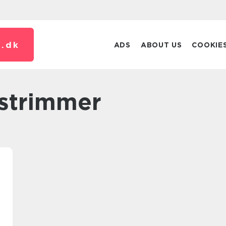
.
dk
ADS
ABOUT US
COOKIE
æstrimmer