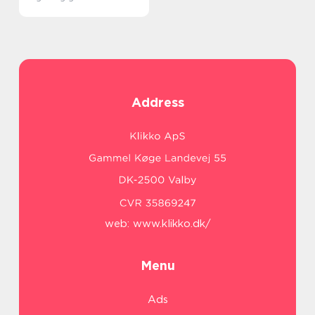
Address
web:
www.klikko.dk/
Menu
Ads