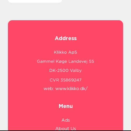
Address
web:
www.klikko.dk/
Menu
Ads
About Us