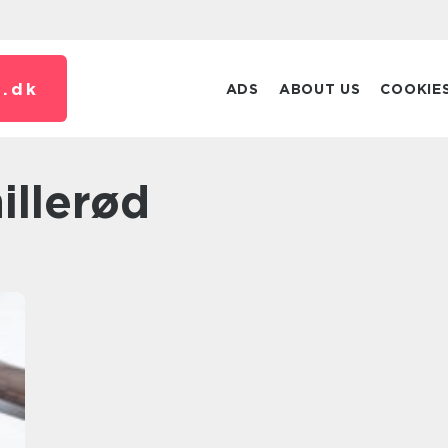
.
dk
ADS
ABOUT US
COOKIE
illerød