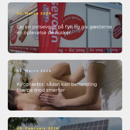
02. March 2026
Lej en pølsevogn på fyn og giv gæsterne
en oplevelse de husker
02. March 2026
Kiropraktor: sådan kan behandling
hjælpe mod smerter
08. February 2026