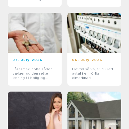
indvandring
07. July 2026
06. July 2026
Låsesmed holte sådan
Elavtal så väljer du rätt
vælger du den rette
avtal i en rörlig
løsning til bolig og
elmarknad
erhverv