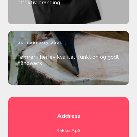
effektiv branding
06. February 2026
Tømrer i herlev kvalitet, funktion og godt
håndværk
Address