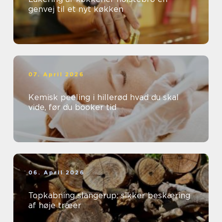
genvej til et nyt køkken
07. April 2026
Kemisk peeling i hillerød hvad du skal
vide, før du booker tid
06. April 2026
Topkabning slangerup: sikker beskæring
af høje træer