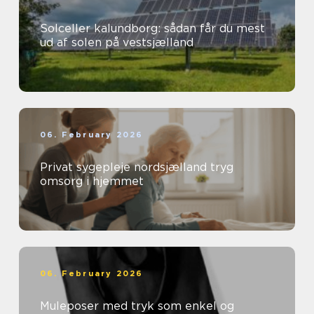
Solceller kalundborg: sådan får du mest
ud af solen på vestsjælland
06. February 2026
Privat sygepleje nordsjælland tryg
omsorg i hjemmet
06. February 2026
Muleposer med tryk som enkel og