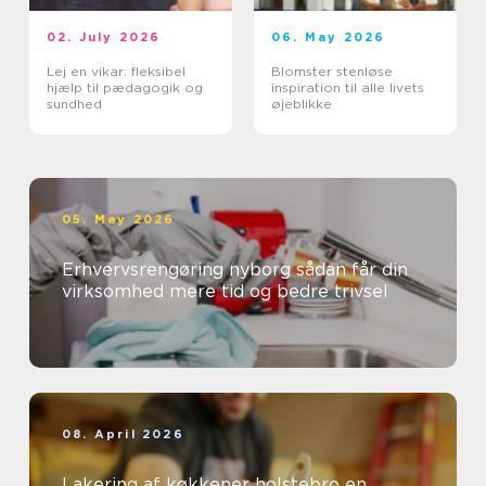
02. July 2026
06. May 2026
Lej en vikar: fleksibel
Blomster stenløse
hjælp til pædagogik og
inspiration til alle livets
sundhed
øjeblikke
05. May 2026
Erhvervsrengøring nyborg sådan får din
virksomhed mere tid og bedre trivsel
08. April 2026
Lakering af køkkener holstebro en