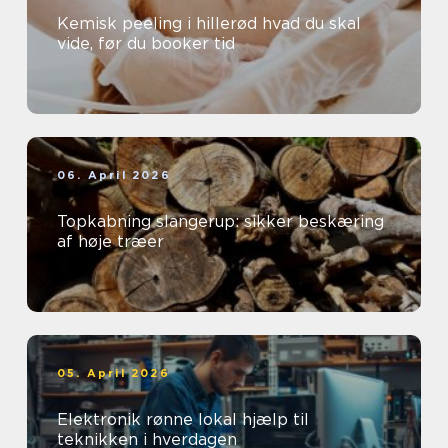
Kemisk peeling i hillerød hvad du skal
vide, før du booker tid
06. April 2026
Topkabning slangerup: sikker beskæring
af høje træer
05. April 2026
Elektronik rønne lokal hjælp til
teknikken i hverdagen