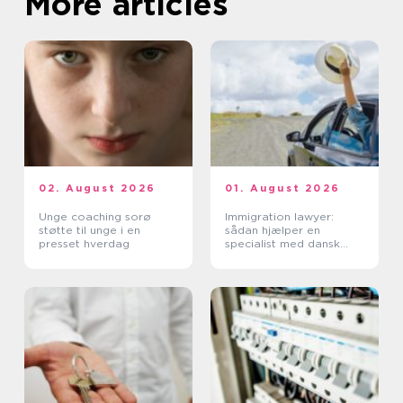
More articles
02. August 2026
01. August 2026
Unge coaching sorø
Immigration lawyer:
støtte til unge i en
sådan hjælper en
presset hverdag
specialist med dansk
indvandring