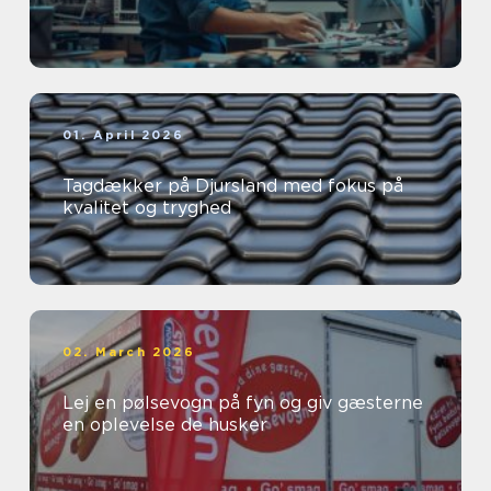
01. April 2026
Tagdækker på Djursland med fokus på
kvalitet og tryghed
02. March 2026
Lej en pølsevogn på fyn og giv gæsterne
en oplevelse de husker