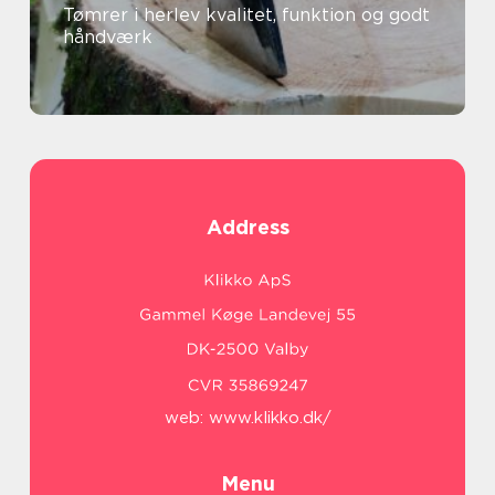
Tømrer i herlev kvalitet, funktion og godt
håndværk
Address
web:
www.klikko.dk/
Menu