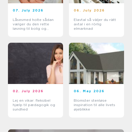
07. July 2026
06. July 2026
Låsesmed holte sådan
Elavtal så väljer du rätt
vælger du den rette
avtal i en rörlig
løsning til bolig og
elmarknad
erhverv
02. July 2026
06. May 2026
Lej en vikar: fleksibel
Blomster stenløse
hjælp til pædagogik og
inspiration til alle livets
sundhed
øjeblikke