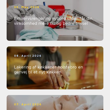
05. May 2026
Erhvervsrengøring nyborg sådan får din
virksomhed mere tid og bedre trivsel
08. April 2026
Lakering af køkkener holstebro en
genvej til et nyt køkken
07. April 2026