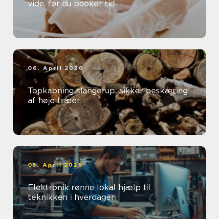
vide, før du booker tid
06. April 2026
Topkabning slangerup: sikker beskæring
af høje træer
05. April 2026
Elektronik rønne lokal hjælp til
teknikken i hverdagen