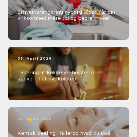
Erhvervsrengøring nyborg sådan får din
virksomhed mere tid og bedre trivsel
08. April 2026
Lakering af køkkener holstebro en
genvej til et nyt køkken
07. April 2026
Kemisk peeling i hillerød hvad du skal