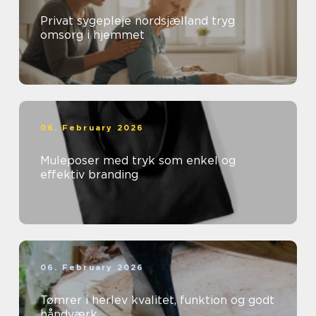
Privat sygepleje nordsjælland tryg
omsorg i hjemmet
06. February 2026
Muleposer med tryk som enkel og
effektiv branding
06. February 2026
Tømrer i herlev kvalitet, funktion og godt
håndværk