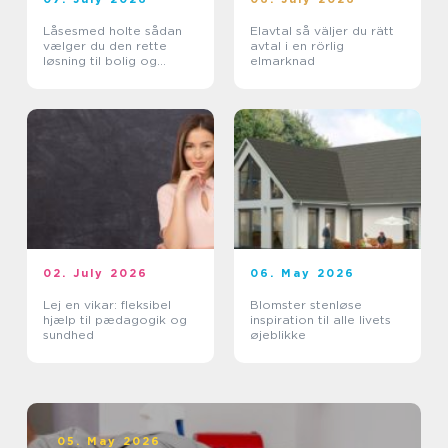
Låsesmed holte sådan
Elavtal så väljer du rätt
vælger du den rette
avtal i en rörlig
løsning til bolig og
elmarknad
erhverv
02. July 2026
06. May 2026
Lej en vikar: fleksibel
Blomster stenløse
hjælp til pædagogik og
inspiration til alle livets
sundhed
øjeblikke
05. May 2026