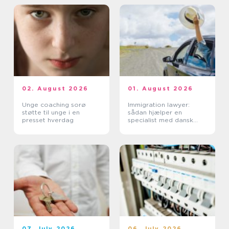
02. August 2026
01. August 2026
Unge coaching sorø
Immigration lawyer:
støtte til unge i en
sådan hjælper en
presset hverdag
specialist med dansk
indvandring
07. July 2026
06. July 2026