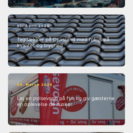
01. April 2026
Tagdækker på Djursland med fokus på
kvalitet og tryghed
02. March 2026
Lej en pølsevogn på fyn og giv gæsterne
en oplevelse de husker