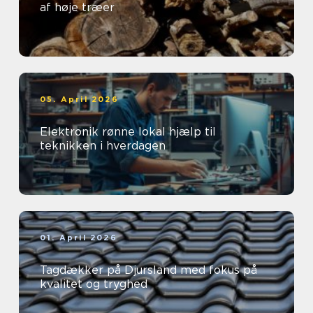
af høje træer
05. April 2026
Elektronik rønne lokal hjælp til
teknikken i hverdagen
01. April 2026
Tagdækker på Djursland med fokus på
kvalitet og tryghed