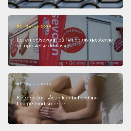
02. March 2026
Lej en pølsevogn på fyn og giv gæsterne
en oplevelse de husker
02. March 2026
Kiropraktor: sådan kan behandling
hjælpe mod smerter