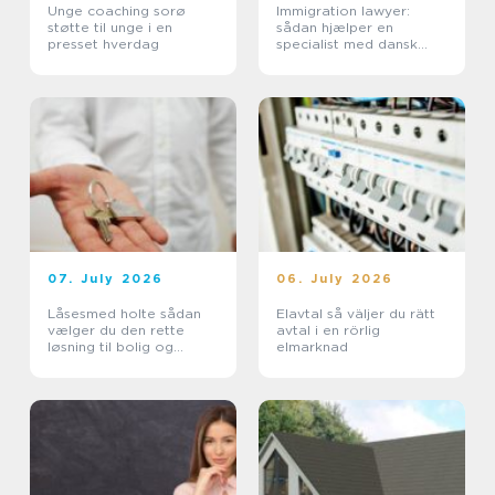
Unge coaching sorø
Immigration lawyer:
støtte til unge i en
sådan hjælper en
presset hverdag
specialist med dansk
indvandring
07. July 2026
06. July 2026
Låsesmed holte sådan
Elavtal så väljer du rätt
vælger du den rette
avtal i en rörlig
løsning til bolig og
elmarknad
erhverv