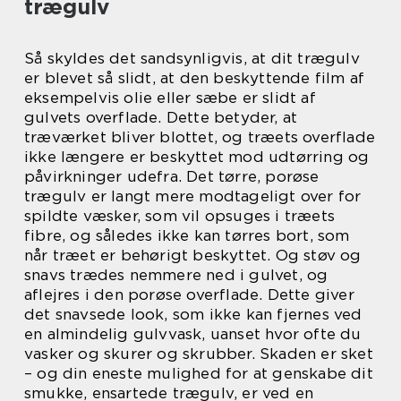
trægulv
Så skyldes det sandsynligvis, at dit trægulv
er blevet så slidt, at den beskyttende film af
eksempelvis olie eller sæbe er slidt af
gulvets overflade. Dette betyder, at
træværket bliver blottet, og træets overflade
ikke længere er beskyttet mod udtørring og
påvirkninger udefra. Det tørre, porøse
trægulv er langt mere modtageligt over for
spildte væsker, som vil opsuges i træets
fibre, og således ikke kan tørres bort, som
når træet er behørigt beskyttet. Og støv og
snavs trædes nemmere ned i gulvet, og
aflejres i den porøse overflade. Dette giver
det snavsede look, som ikke kan fjernes ved
en almindelig gulvvask, uanset hvor ofte du
vasker og skurer og skrubber. Skaden er sket
– og din eneste mulighed for at genskabe dit
smukke, ensartede trægulv, er ved en