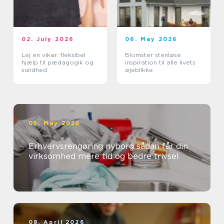
02. July 2026
06. May 2026
Lej en vikar: fleksibel
Blomster stenløse
hjælp til pædagogik og
inspiration til alle livets
sundhed
øjeblikke
05. May 2026
Erhvervsrengøring nyborg sådan får din
virksomhed mere tid og bedre trivsel
08. April 2026