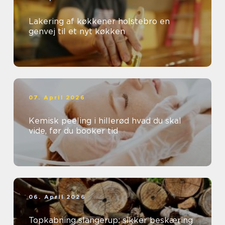
Lakering af køkkener holstebro en
genvej til et nyt køkken
07. April 2026
Kemisk peeling i hillerød hvad du skal
vide, før du booker tid
06. April 2026
Topkabning slangerup: sikker beskæring