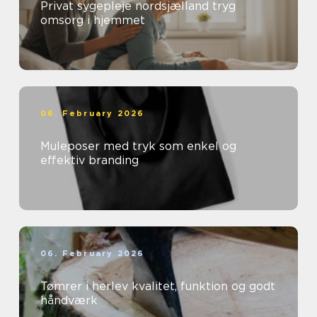
Privat sygepleje nordsjælland tryg
omsorg i hjemmet
06. February 2026
Muleposer med tryk som enkel og
effektiv branding
06. February 2026
Tømrer i herlev kvalitet, funktion og godt
håndværk