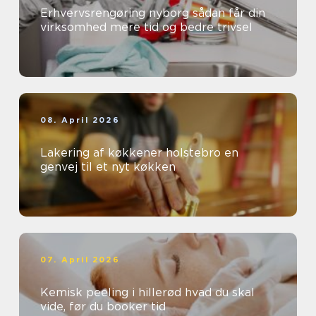
Erhvervsrengøring nyborg sådan får din
virksomhed mere tid og bedre trivsel
08. April 2026
Lakering af køkkener holstebro en
genvej til et nyt køkken
07. April 2026
Kemisk peeling i hillerød hvad du skal
vide, før du booker tid