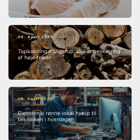
06. April 2026
Topkabning slangerup: sikker beskæring
af høje træer
05. April 2026
Elektronik rønne lokal hjælp til
teknikken i hverdagen