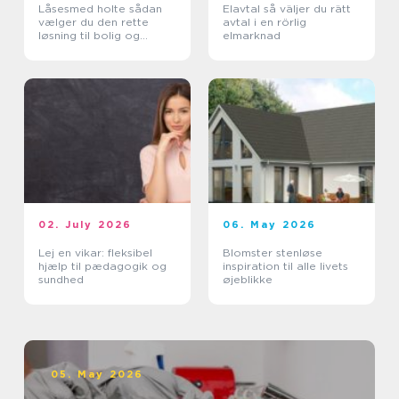
Låsesmed holte sådan
Elavtal så väljer du rätt
vælger du den rette
avtal i en rörlig
løsning til bolig og
elmarknad
erhverv
02. July 2026
06. May 2026
Lej en vikar: fleksibel
Blomster stenløse
hjælp til pædagogik og
inspiration til alle livets
sundhed
øjeblikke
05. May 2026