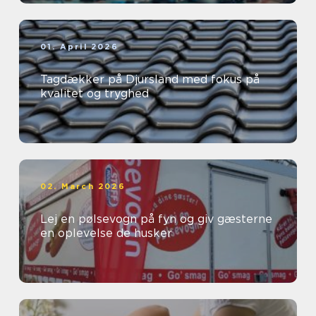
01. April 2026
Tagdækker på Djursland med fokus på
kvalitet og tryghed
02. March 2026
Lej en pølsevogn på fyn og giv gæsterne
en oplevelse de husker