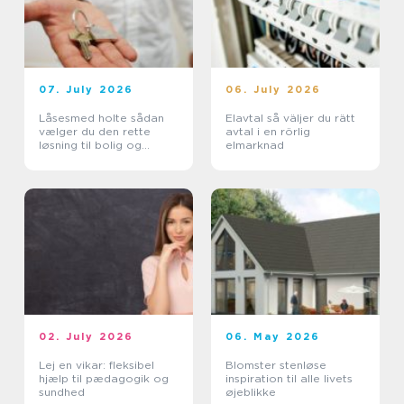
07. July 2026
06. July 2026
Låsesmed holte sådan
Elavtal så väljer du rätt
vælger du den rette
avtal i en rörlig
løsning til bolig og
elmarknad
erhverv
02. July 2026
06. May 2026
Lej en vikar: fleksibel
Blomster stenløse
hjælp til pædagogik og
inspiration til alle livets
sundhed
øjeblikke