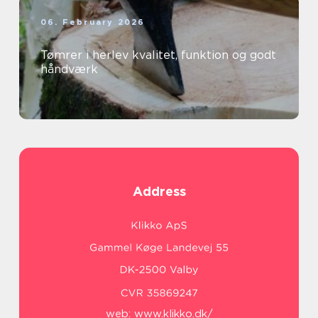
06. February 2026
Tømrer i herlev kvalitet, funktion og godt
håndværk
Address
web:
www.klikko.dk/