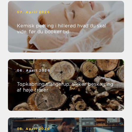
07. April 2026
Kemisk peeling i hillerød hvad du skal
vide, før du booker tid
06. April 2026
Topkabning slangerup: sikker beskæring
af høje træer
05. April 2026