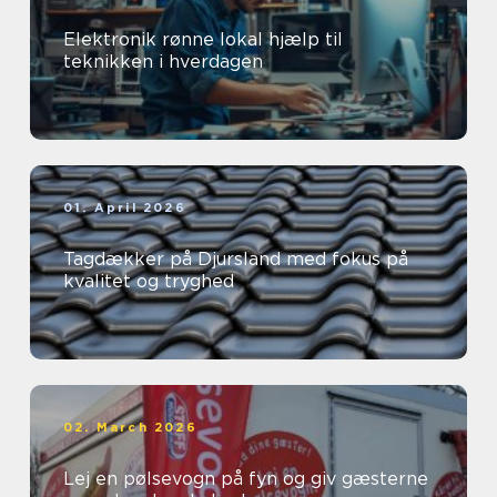
Elektronik rønne lokal hjælp til
teknikken i hverdagen
01. April 2026
Tagdækker på Djursland med fokus på
kvalitet og tryghed
02. March 2026
Lej en pølsevogn på fyn og giv gæsterne