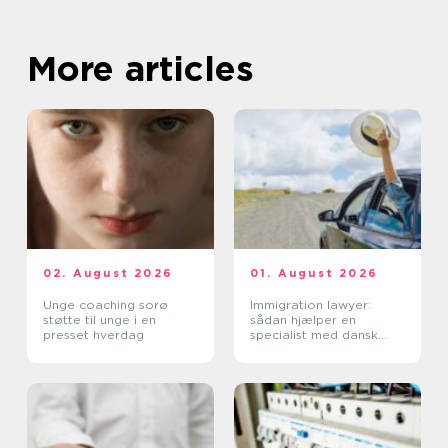
More articles
02. August 2026
01. August 2026
Unge coaching sorø
Immigration lawyer:
støtte til unge i en
sådan hjælper en
presset hverdag
specialist med dansk
indvandring