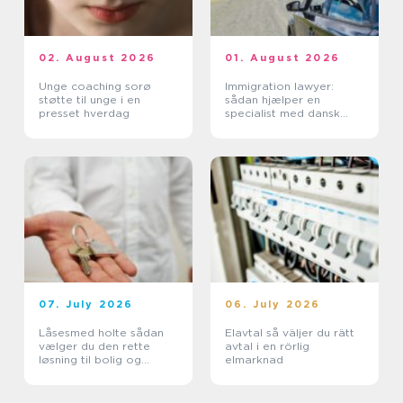
02. August 2026
01. August 2026
Unge coaching sorø
Immigration lawyer:
støtte til unge i en
sådan hjælper en
presset hverdag
specialist med dansk
indvandring
07. July 2026
06. July 2026
Låsesmed holte sådan
Elavtal så väljer du rätt
vælger du den rette
avtal i en rörlig
løsning til bolig og
elmarknad
erhverv