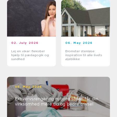
02. July 2026
06. May 2026
Lej en vikar: fleksibel
Blomster stenløse
hjælp til pædagogik og
inspiration til alle livets
sundhed
øjeblikke
05. May 2026
Erhvervsrengøring nyborg sådan får din
virksomhed mere tid og bedre trivsel