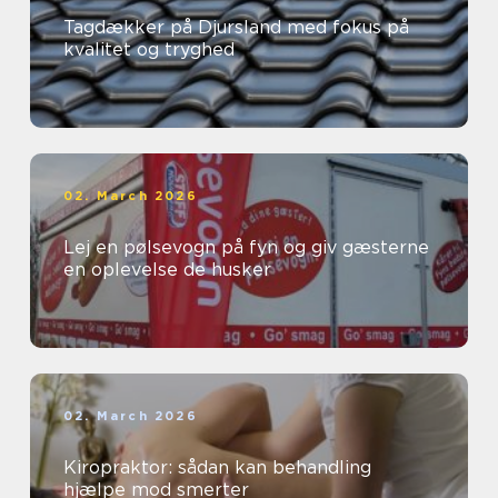
Tagdækker på Djursland med fokus på
kvalitet og tryghed
02. March 2026
Lej en pølsevogn på fyn og giv gæsterne
en oplevelse de husker
02. March 2026
Kiropraktor: sådan kan behandling
hjælpe mod smerter