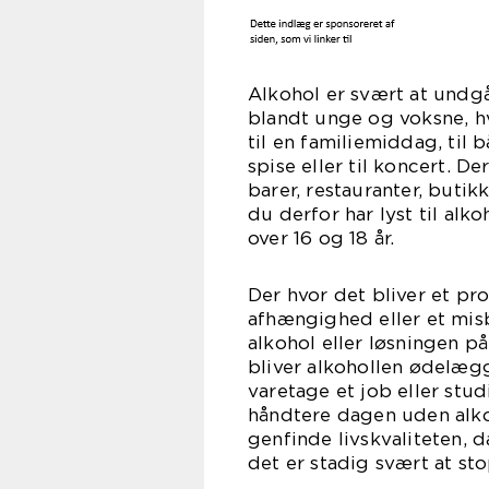
Alkohol er svært at undgå 
blandt unge og voksne, hv
til en familiemiddag, til 
spise eller til koncert. D
barer, restauranter, butik
du derfor har lyst til alk
over 1
Der hvor det bliver et pro
afhængighed eller et misb
alkohol eller løsningen p
bliver alkohollen ødelæg
varetage et job eller stud
håndtere dagen uden alko
genfinde livskvaliteten, 
det er stadig svært at st