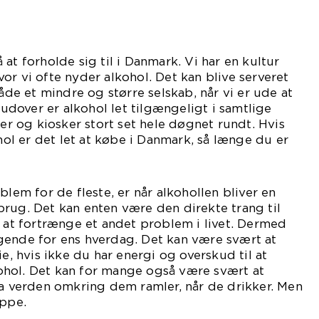
at forholde sig til i Danmark. Vi har en kultur
or vi ofte nyder alkohol. Det kan blive serveret
både et mindre og større selskab, når vi er ude at
erudover er alkohol let tilgængeligt i samtlige
ker og kiosker stort set hele døgnet rundt. Hvis
ohol er det let at købe i Danmark, så længe du er
6 og 18 år.
blem for de fleste, er når alkohollen bliver en
rug. Det kan enten være den direkte trang til
å at fortrænge et andet problem i livet. Dermed
gende for ens hverdag. Det kan være svært at
ie, hvis ikke du har energi og overskud til at
hol. Det kan for mange også være svært at
da verden omkring dem ramler, når de drikker. Men
oppe.