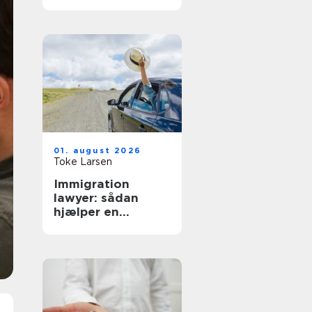
hverdag
01. august 2026
Toke Larsen
Immigration
lawyer: sådan
hjælper en
specialist med
dansk indvandring