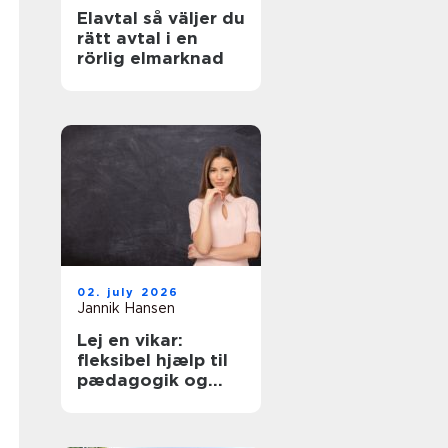
Elavtal så väljer du
rätt avtal i en
rörlig elmarknad
02. july 2026
Jannik Hansen
Lej en vikar:
fleksibel hjælp til
pædagogik og
sundhed