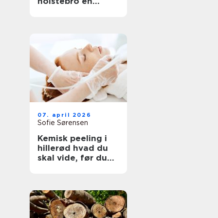
holstebro en
genvej til et nyt
køkken
07. april 2026
Sofie Sørensen
Kemisk peeling i
hillerød hvad du
skal vide, før du
booker tid