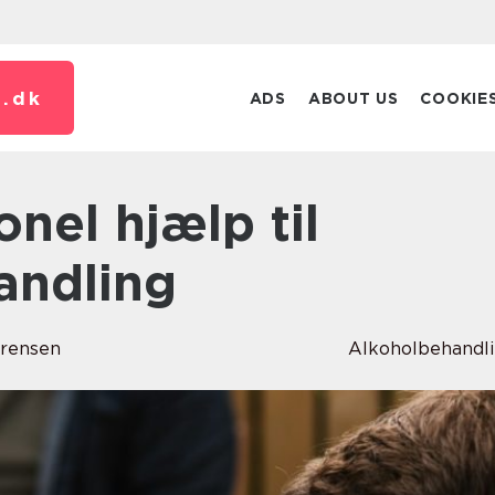
.
dk
ADS
ABOUT US
COOKIE
andling
ørensen
Alkoholbehandl