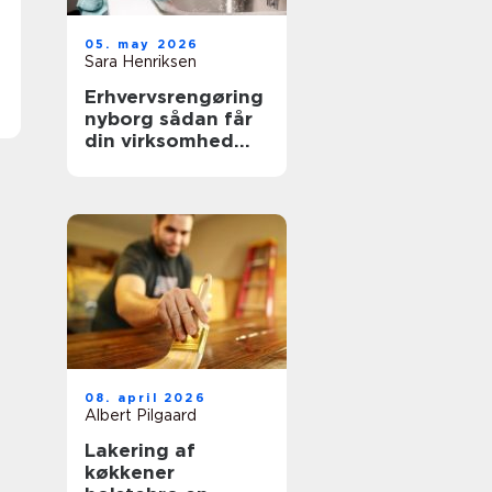
05. may 2026
Sara Henriksen
Erhvervsrengøring
nyborg sådan får
din virksomhed
mere tid og bedre
trivsel
08. april 2026
Albert Pilgaard
Lakering af
køkkener