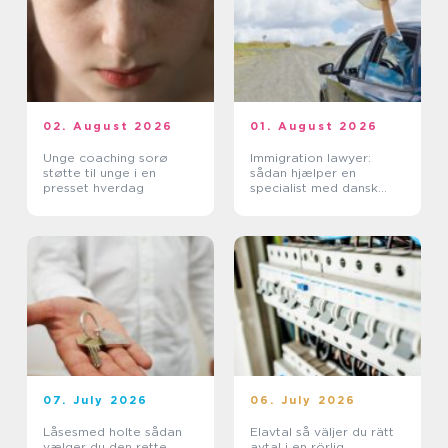
02. August 2026
01. August 2026
Unge coaching sorø
Immigration lawyer:
støtte til unge i en
sådan hjælper en
presset hverdag
specialist med dansk
indvandring
07. July 2026
06. July 2026
Låsesmed holte sådan
Elavtal så väljer du rätt
vælger du den rette
avtal i en rörlig