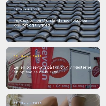
01. April 2026
Tagdækker på Djursland med fokus på
kvalitet og tryghed
02. March 2026
Lej en pølsevogn på fyn og giv gæsterne
en oplevelse de husker
02. March 2026