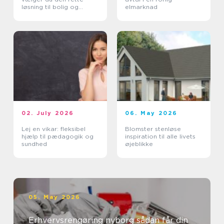
løsning til bolig og
elmarknad
erhverv
02. July 2026
06. May 2026
Lej en vikar: fleksibel
Blomster stenløse
hjælp til pædagogik og
inspiration til alle livets
sundhed
øjeblikke
05. May 2026
Erhvervsrengøring nyborg sådan får din