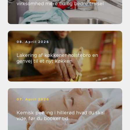
virksomhed mere tid og bedre trivsel
08. April 2026
Lakering af køkkener holstebro en
genvej til et nyt køkken
07. April 2026
Kemisk peeling i hillerød hvad du skal
vide, før du booker tid