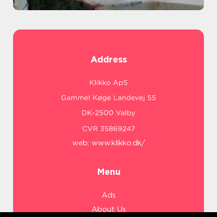
Address
web:
www.klikko.dk/
Menu
Ads
About Us