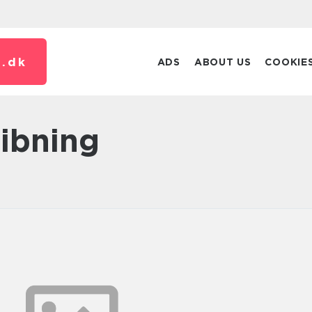
.
dk
ADS
ABOUT US
COOKIE
slibning