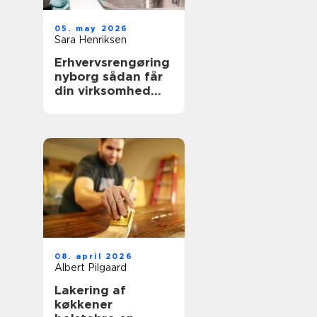
05. may 2026
Sara Henriksen
Erhvervsrengøring
nyborg sådan får
din virksomhed
mere tid og bedre
trivsel
08. april 2026
Albert Pilgaard
Lakering af
køkkener