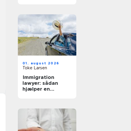
hverdag
01. august 2026
Toke Larsen
Immigration
lawyer: sådan
hjælper en
specialist med
dansk indvandring