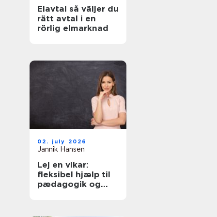
Elavtal så väljer du
rätt avtal i en
rörlig elmarknad
02. july 2026
Jannik Hansen
Lej en vikar:
fleksibel hjælp til
pædagogik og
sundhed