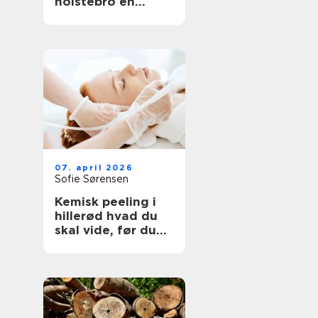
holstebro en
genvej til et nyt
køkken
07. april 2026
Sofie Sørensen
Kemisk peeling i
hillerød hvad du
skal vide, før du
booker tid