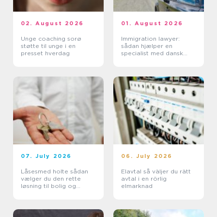
02. August 2026
01. August 2026
Unge coaching sorø
Immigration lawyer:
støtte til unge i en
sådan hjælper en
presset hverdag
specialist med dansk
indvandring
07. July 2026
06. July 2026
Låsesmed holte sådan
Elavtal så väljer du rätt
vælger du den rette
avtal i en rörlig
løsning til bolig og
elmarknad
erhverv