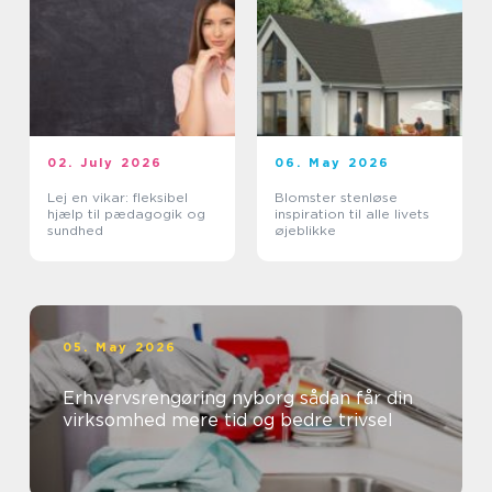
02. July 2026
06. May 2026
Lej en vikar: fleksibel
Blomster stenløse
hjælp til pædagogik og
inspiration til alle livets
sundhed
øjeblikke
05. May 2026
Erhvervsrengøring nyborg sådan får din
virksomhed mere tid og bedre trivsel