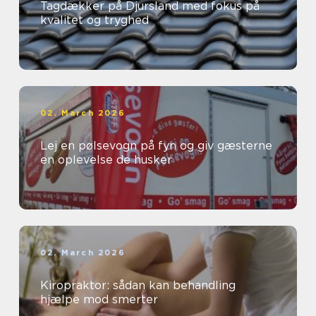
Tagdækker på Djursland med fokus på
kvalitet og tryghed
02. March 2026
Lej en pølsevogn på fyn og giv gæsterne
en oplevelse de husker
02. March 2026
Kiropraktor: sådan kan behandling
hjælpe mod smerter