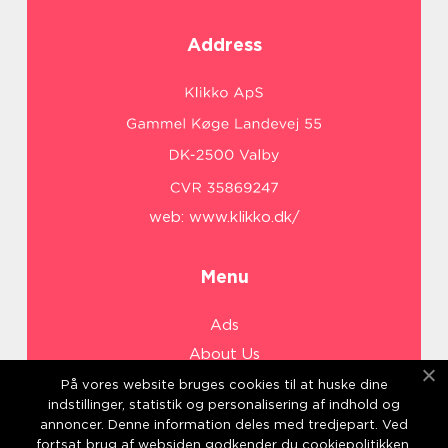
Address
web:
www.klikko.dk/
Menu
Ads
About Us
Cookies
På vores website bruges cookies til at huske dine
indstillinger, statistik og personalisering af indhold og
Contact
annoncer. Denne information deles med tredjepart. Ved
Sitemap
fortsat brug af websiden godkender du cookiepolitikken.