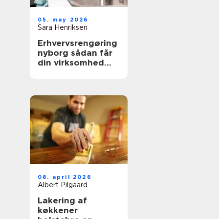
05. may 2026
Sara Henriksen
Erhvervsrengøring
nyborg sådan får
din virksomhed
mere tid og bedre
trivsel
08. april 2026
Albert Pilgaard
Lakering af
køkkener