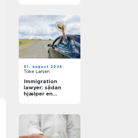
hverdag
01. august 2026
Toke Larsen
Immigration
lawyer: sådan
hjælper en
specialist med
dansk indvandring