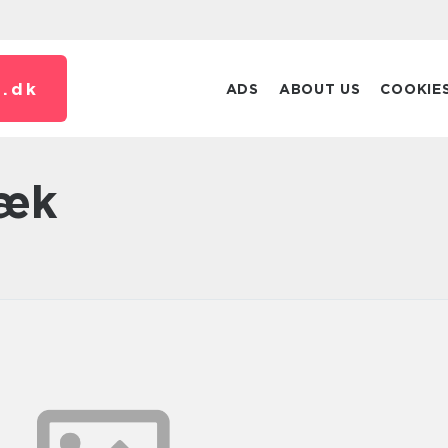
.
dk
ADS
ABOUT US
COOKIE
bæk