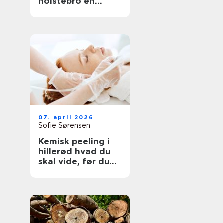
holstebro en
genvej til et nyt
køkken
07. april 2026
Sofie Sørensen
Kemisk peeling i
hillerød hvad du
skal vide, før du
booker tid