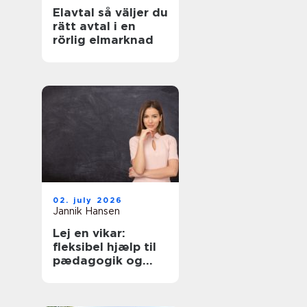
Elavtal så väljer du
rätt avtal i en
rörlig elmarknad
02. july 2026
Jannik Hansen
Lej en vikar:
fleksibel hjælp til
pædagogik og
sundhed