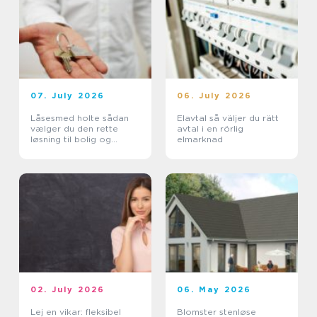
07. July 2026
06. July 2026
Låsesmed holte sådan
Elavtal så väljer du rätt
vælger du den rette
avtal i en rörlig
løsning til bolig og
elmarknad
erhverv
02. July 2026
06. May 2026
Lej en vikar: fleksibel
Blomster stenløse