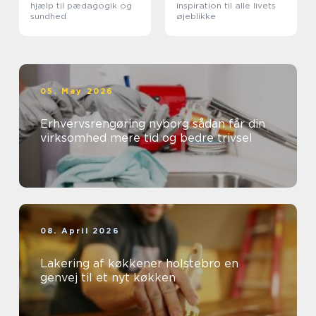
hjælp til pædagogik og
inspiration til alle livets
sundhed
øjeblikke
05. May 2026
Erhvervsrengøring nyborg sådan får din
virksomhed mere tid og bedre trivsel
08. April 2026
Lakering af køkkener holstebro en
genvej til et nyt køkken