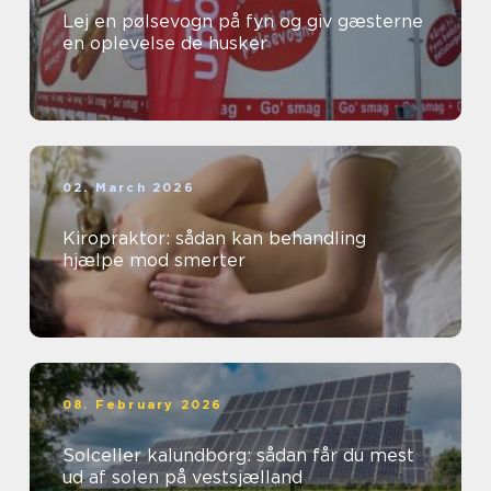
Lej en pølsevogn på fyn og giv gæsterne
en oplevelse de husker
02. March 2026
Kiropraktor: sådan kan behandling
hjælpe mod smerter
08. February 2026
Solceller kalundborg: sådan får du mest
ud af solen på vestsjælland