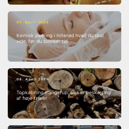
07. April 2026
Kemisk peeling i hillerød hvad du skal
vide, før du booker tid
06. April 2026
Topkabning slangerup: sikker beskæring
af høje træer