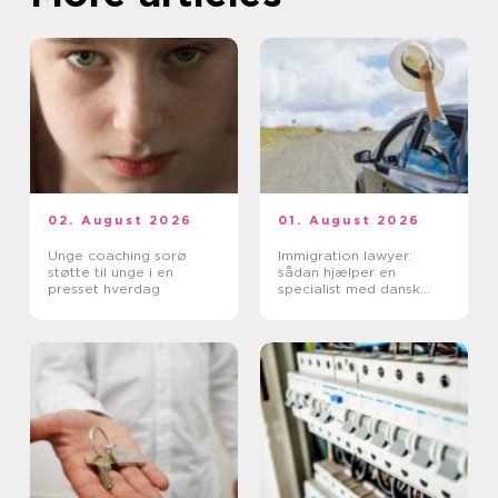
02. August 2026
01. August 2026
Unge coaching sorø
Immigration lawyer:
støtte til unge i en
sådan hjælper en
presset hverdag
specialist med dansk
indvandring