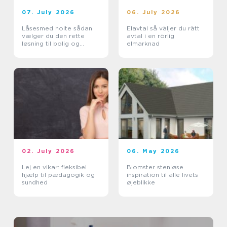
07. July 2026
06. July 2026
Låsesmed holte sådan
Elavtal så väljer du rätt
vælger du den rette
avtal i en rörlig
løsning til bolig og
elmarknad
erhverv
02. July 2026
06. May 2026
Lej en vikar: fleksibel
Blomster stenløse
hjælp til pædagogik og
inspiration til alle livets
sundhed
øjeblikke