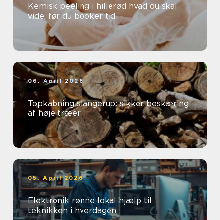
Kemisk peeling i hillerød hvad du skal
vide, før du booker tid
06. April 2026
Topkabning slangerup: sikker beskæring
af høje træer
05. April 2026
Elektronik rønne lokal hjælp til
teknikken i hverdagen