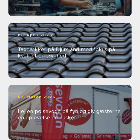
01. April 2026
Tagdækker på Djursland med fokus på
kvalitet og tryghed
02. March 2026
Lej en pølsevogn på fyn og giv gæsterne
en oplevelse de husker