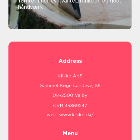
Tømrer i herlev kvalitet, funktion og godt
håndværk
Address
web:
www.klikko.dk/
Menu