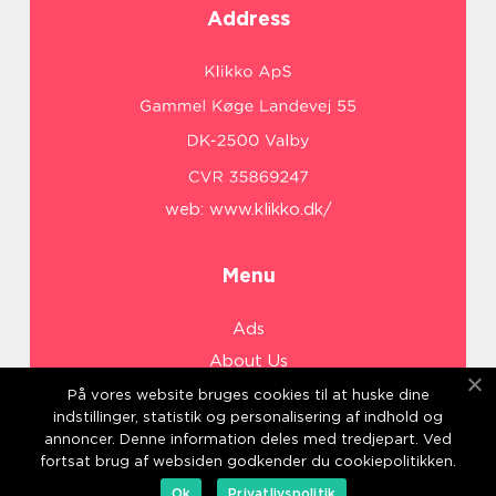
Address
web:
www.klikko.dk/
Menu
Ads
About Us
Cookies
På vores website bruges cookies til at huske dine
indstillinger, statistik og personalisering af indhold og
Contact
annoncer. Denne information deles med tredjepart. Ved
Sitemap
fortsat brug af websiden godkender du cookiepolitikken.
Ok
Privatlivspolitik