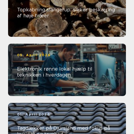
Topkabning slangerup: sikker beskæring
af høje træer
05. April 2026
Elektronik rønne lokal hjælp til
teknikken i hverdagen
01. April 2026
Tagdækker på Djursland med fokus på