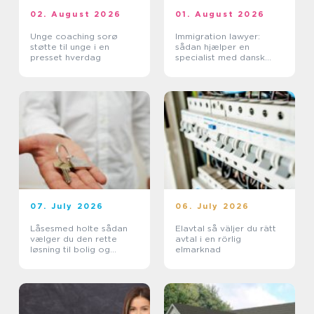
02. August 2026
01. August 2026
Unge coaching sorø
Immigration lawyer:
støtte til unge i en
sådan hjælper en
presset hverdag
specialist med dansk
indvandring
07. July 2026
06. July 2026
Låsesmed holte sådan
Elavtal så väljer du rätt
vælger du den rette
avtal i en rörlig
løsning til bolig og
elmarknad
erhverv