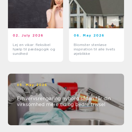
02. July 2026
06. May 2026
Lej en vikar: fleksibel
Blomster stenløse
hjælp til pædagogik og
inspiration til alle livets
sundhed
øjeblikke
05. May 2026
Erhvervsrengøring nyborg sådan får din
virksomhed mere tid og bedre trivsel