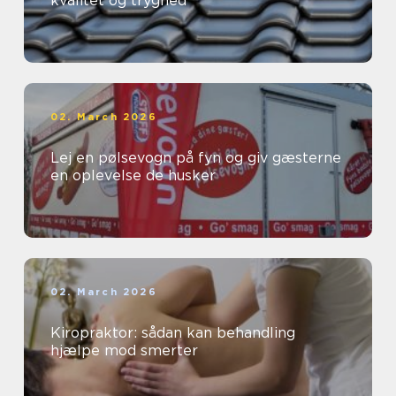
kvalitet og tryghed
02. March 2026
Lej en pølsevogn på fyn og giv gæsterne
en oplevelse de husker
02. March 2026
Kiropraktor: sådan kan behandling
hjælpe mod smerter