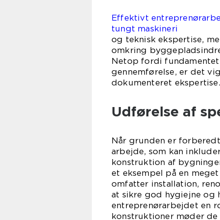
Effektivt entreprenørarbe
tungt maskineri
og teknisk ekspertise, me
omkring byggepladsindret
Netop fordi fundamentet 
gennemførelse, er det vi
dokumenteret ekspertise
Udførelse af sp
Når grunden er forberedt
arbejde, som kan inklude
konstruktion af bygninger
et eksempel på en meget s
omfatter installation, re
at sikre god hygiejne og 
entreprenørarbejdet en ro
konstruktioner møder de