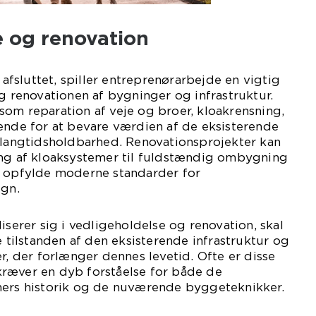
e og renovation
r afsluttet, spiller entreprenørarbejde en vigtig
og renovationen af bygninger og infrastruktur.
om reparation af veje og broer, kloakrensning,
ende for at bevare værdien af de eksisterende
s langtidsholdbarhed. Renovationsprojekter kan
ing af kloaksystemer til fuldstændig ombygning
t opfylde moderne standarder for
ign.
iserer sig i vedligeholdelse og renovation, skal
e tilstanden af den eksisterende infrastruktur og
r, der forlænger dennes levetid. Ofte er disse
ræver en dyb forståelse for både de
ners historik og de nuværende byggeteknikker.