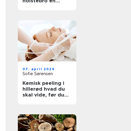
holstebro en
genvej til et nyt
køkken
07. april 2026
Sofie Sørensen
Kemisk peeling i
hillerød hvad du
skal vide, før du
booker tid