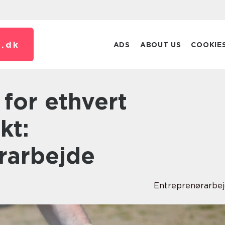
.
dk
ADS
ABOUT US
COOKIE
kt:
rarbejde
Entreprenørarbe