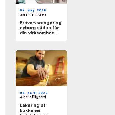
05. may 2026
Sara Henriksen
Erhvervsrengøring
nyborg sådan får
din virksomhed
mere tid og bedre
trivsel
08. april 2026
Albert Pilgaard
Lakering af
køkkener