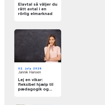
Elavtal så väljer du
rätt avtal i en
rörlig elmarknad
02. july 2026
Jannik Hansen
Lej en vikar:
fleksibel hjælp til
pædagogik og
sundhed