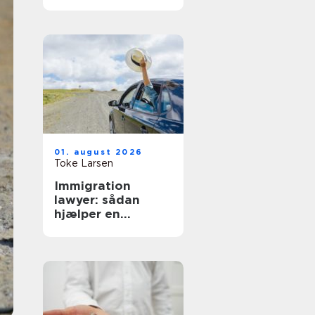
hverdag
01. august 2026
Toke Larsen
Immigration
lawyer: sådan
hjælper en
specialist med
dansk indvandring