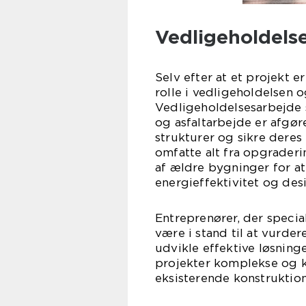
Vedligeholdels
Selv efter at et projekt e
rolle i vedligeholdelsen 
Vedligeholdelsesarbejde s
og asfaltarbejde er afgør
strukturer og sikre dere
omfatte alt fra opgrader
af ældre bygninger for a
energieffektivitet og des
Entreprenører, der special
være i stand til at vurder
udvikle effektive løsninge
projekter komplekse og k
eksisterende konstruktio