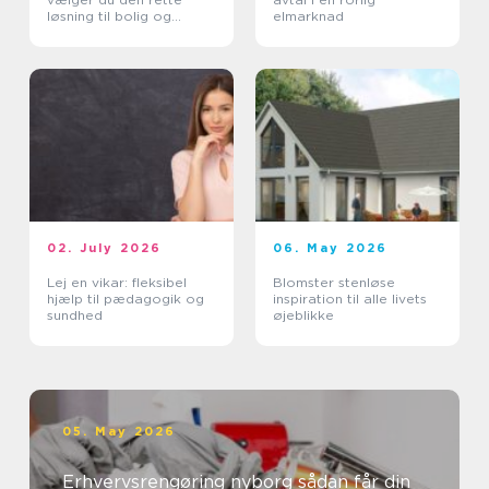
løsning til bolig og
elmarknad
erhverv
02. July 2026
06. May 2026
Lej en vikar: fleksibel
Blomster stenløse
hjælp til pædagogik og
inspiration til alle livets
sundhed
øjeblikke
05. May 2026
Erhvervsrengøring nyborg sådan får din