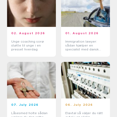
02. August 2026
01. August 2026
Unge coaching sorø
Immigration lawyer:
støtte til unge i en
sådan hjælper en
presset hverdag
specialist med dansk
indvandring
07. July 2026
06. July 2026
Låsesmed holte sådan
Elavtal så väljer du rätt
vælger du den rette
avtal i en rörlig