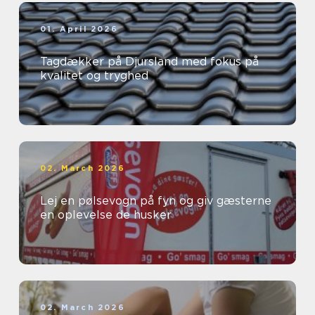
01. April 2026
Tagdækker på Djursland med fokus på
kvalitet og tryghed
02. March 2026
Lej en pølsevogn på fyn og giv gæsterne
en oplevelse de husker
02. March 2026