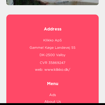
Address
web:
www.klikko.dk/
Menu
Ads
About Us