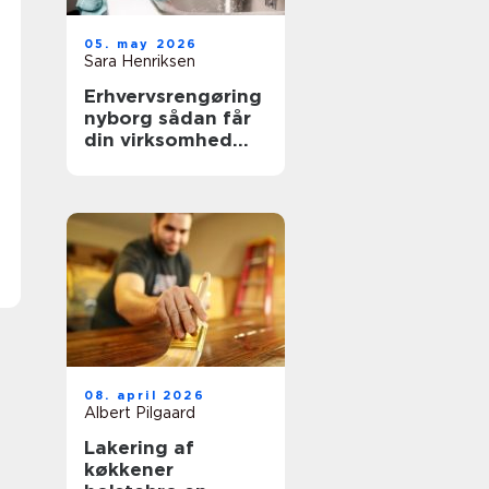
05. may 2026
Sara Henriksen
Erhvervsrengøring
nyborg sådan får
din virksomhed
mere tid og bedre
trivsel
08. april 2026
Albert Pilgaard
Lakering af
køkkener