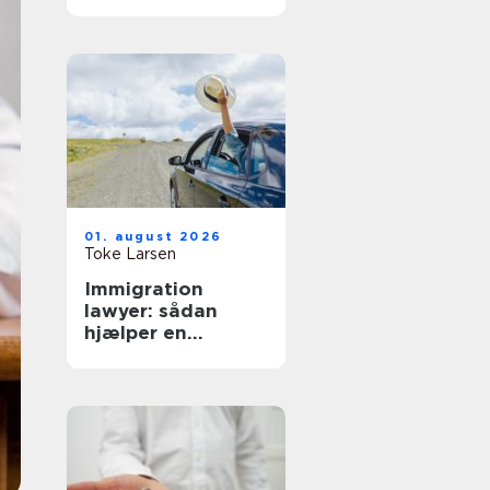
hverdag
01. august 2026
Toke Larsen
Immigration
lawyer: sådan
hjælper en
specialist med
dansk indvandring