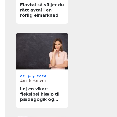
Elavtal så väljer du
rätt avtal i en
rörlig elmarknad
02. july 2026
Jannik Hansen
Lej en vikar:
fleksibel hjælp til
pædagogik og
sundhed