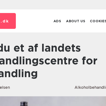
.
dk
ADS
ABOUT US
COOKIE
andlingscentre for
andling
ielsen
Alkoholbehandl