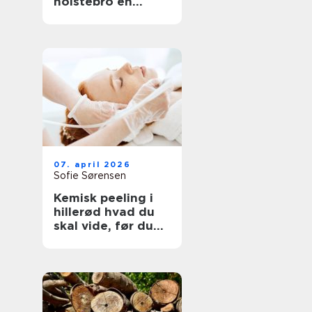
holstebro en
genvej til et nyt
køkken
07. april 2026
Sofie Sørensen
Kemisk peeling i
hillerød hvad du
skal vide, før du
booker tid