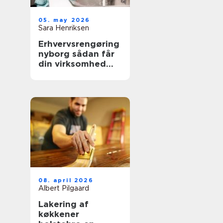
05. may 2026
Sara Henriksen
Erhvervsrengøring
nyborg sådan får
din virksomhed
mere tid og bedre
trivsel
08. april 2026
Albert Pilgaard
Lakering af
køkkener