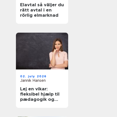
Elavtal så väljer du
rätt avtal i en
rörlig elmarknad
02. july 2026
Jannik Hansen
Lej en vikar:
fleksibel hjælp til
pædagogik og
sundhed