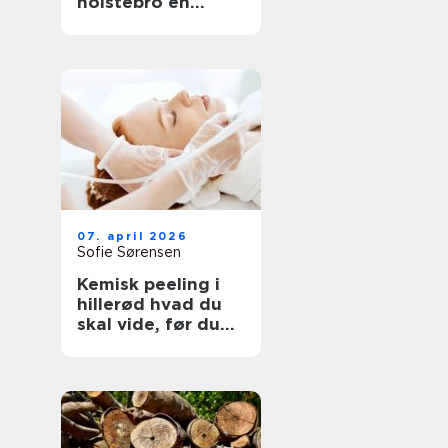
holstebro en
genvej til et nyt
køkken
07. april 2026
Sofie Sørensen
Kemisk peeling i
hillerød hvad du
skal vide, før du
booker tid