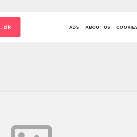
.
dk
ADS
ABOUT US
COOKIE