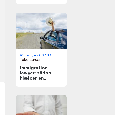
hverdag
01. august 2026
Toke Larsen
Immigration
lawyer: sådan
hjælper en
specialist med
dansk indvandring