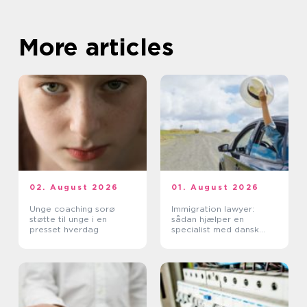
More articles
02. August 2026
01. August 2026
Unge coaching sorø
Immigration lawyer:
støtte til unge i en
sådan hjælper en
presset hverdag
specialist med dansk
indvandring