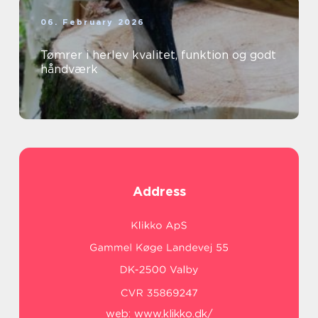
06. February 2026
Tømrer i herlev kvalitet, funktion og godt
håndværk
Address
web:
www.klikko.dk/