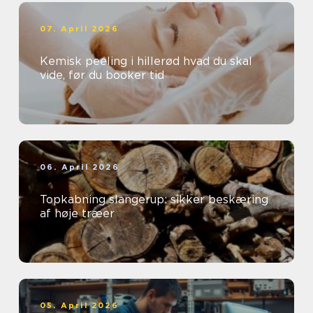
07. April 2026
Kemisk peeling i hillerød hvad du skal
vide, før du booker tid
06. April 2026
Topkabning slangerup: sikker beskæring
af høje træer
05. April 2026