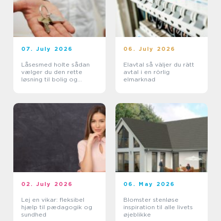
07. July 2026
06. July 2026
Låsesmed holte sådan
Elavtal så väljer du rätt
vælger du den rette
avtal i en rörlig
løsning til bolig og
elmarknad
erhverv
02. July 2026
06. May 2026
Lej en vikar: fleksibel
Blomster stenløse
hjælp til pædagogik og
inspiration til alle livets
sundhed
øjeblikke