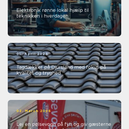
Elektronik rønne lokal hjælp til
teknikken i hverdagen
01. April 2026
Tagdækker på Djursland med fokus på
kvalitet og tryghed
02. March 2026
Lej en pølsevogn på fyn og giv gæsterne