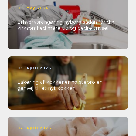
05. May 2026
Erhvervsrengøring nyborg sådan får din
virksomhed mere tid og bedre trivsel
08. April 2026
Lakering af køkkener holstebro en
genvej til et nyt køkken
07. April 2026