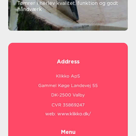
Tømrer i herlev kvalitet, funktion og godt
håndværk
Address
web:
www.klikko.dk/
Menu