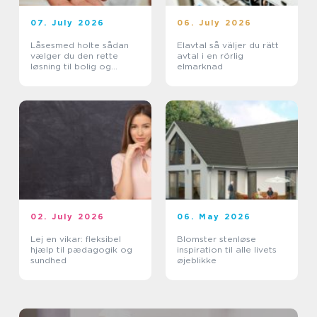
07. July 2026
06. July 2026
Låsesmed holte sådan
Elavtal så väljer du rätt
vælger du den rette
avtal i en rörlig
løsning til bolig og
elmarknad
erhverv
02. July 2026
06. May 2026
Lej en vikar: fleksibel
Blomster stenløse
hjælp til pædagogik og
inspiration til alle livets
sundhed
øjeblikke