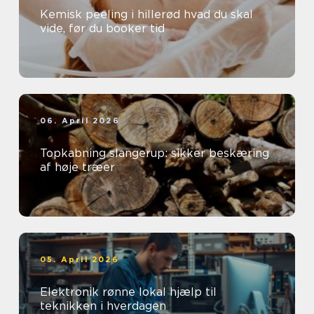
Kemisk peeling i hillerød hvad du skal
vide, før du booker tid
06. April 2026
Topkabning slangerup: sikker beskæring
af høje træer
05. April 2026
Elektronik rønne lokal hjælp til
teknikken i hverdagen