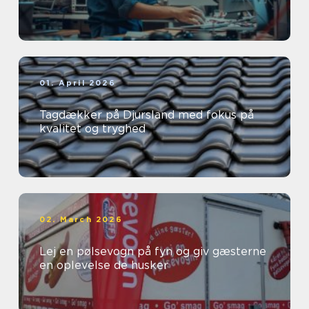
01. April 2026
Tagdækker på Djursland med fokus på
kvalitet og tryghed
02. March 2026
Lej en pølsevogn på fyn og giv gæsterne
en oplevelse de husker