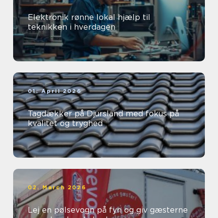
Elektronik rønne lokal hjælp til
teknikken i hverdagen
01. April 2026
Tagdækker på Djursland med fokus på
kvalitet og tryghed
02. March 2026
Lej en pølsevogn på fyn og giv gæsterne