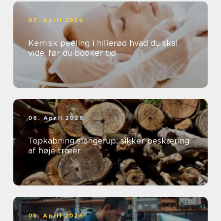
07. April 2026
Kemisk peeling i hillerød hvad du skal
vide, før du booker tid
06. April 2026
Topkabning slangerup: sikker beskæring
af høje træer
05. April 2026