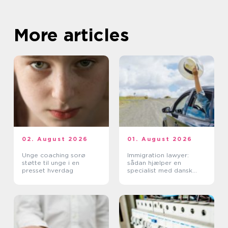
More articles
02. August 2026
01. August 2026
Unge coaching sorø
Immigration lawyer:
støtte til unge i en
sådan hjælper en
presset hverdag
specialist med dansk
indvandring