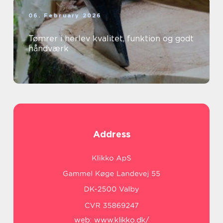
06. February 2026
Tømrer i herlev kvalitet, funktion og godt
håndværk
Address
web:
www.klikko.dk/