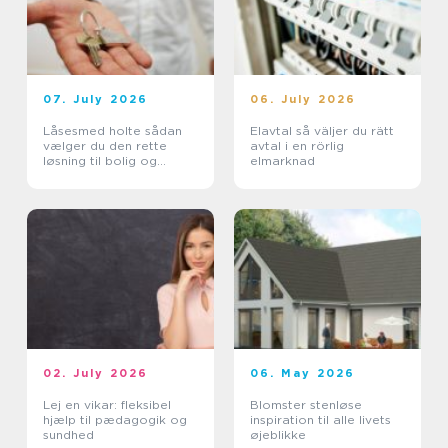
07. July 2026
06. July 2026
Låsesmed holte sådan
Elavtal så väljer du rätt
vælger du den rette
avtal i en rörlig
løsning til bolig og
elmarknad
erhverv
02. July 2026
06. May 2026
Lej en vikar: fleksibel
Blomster stenløse
hjælp til pædagogik og
inspiration til alle livets
sundhed
øjeblikke