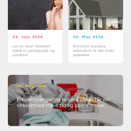
02. July 2026
06. May 2026
Lej en vikar: fleksibel
Blomster stenløse
hjælp til pædagogik og
inspiration til alle livets
sundhed
øjeblikke
05. May 2026
Erhvervsrengøring nyborg sådan får din
virksomhed mere tid og bedre trivsel