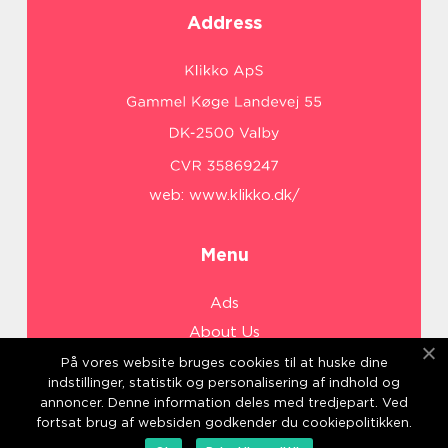
Address
web:
www.klikko.dk/
Menu
Ads
About Us
Cookies
På vores website bruges cookies til at huske dine
indstillinger, statistik og personalisering af indhold og
Contact
annoncer. Denne information deles med tredjepart. Ved
Sitemap
fortsat brug af websiden godkender du cookiepolitikken.