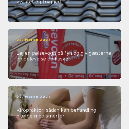
kvalitet og tryghed
02. March 2026
Lej en pølsevogn på fyn og giv gæsterne
en oplevelse de husker
02. March 2026
Kiropraktor: sådan kan behandling
hjælpe mod smerter