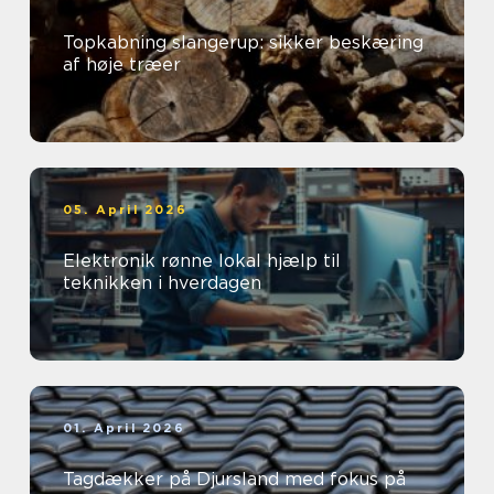
Topkabning slangerup: sikker beskæring
af høje træer
05. April 2026
Elektronik rønne lokal hjælp til
teknikken i hverdagen
01. April 2026
Tagdækker på Djursland med fokus på