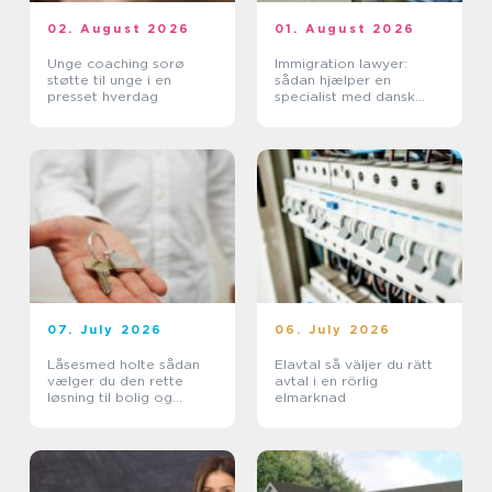
02. August 2026
01. August 2026
Unge coaching sorø
Immigration lawyer:
støtte til unge i en
sådan hjælper en
presset hverdag
specialist med dansk
indvandring
07. July 2026
06. July 2026
Låsesmed holte sådan
Elavtal så väljer du rätt
vælger du den rette
avtal i en rörlig
løsning til bolig og
elmarknad
erhverv