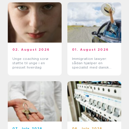
02. August 2026
01. August 2026
Unge coaching sorø
Immigration lawyer:
støtte til unge i en
sådan hjælper en
presset hverdag
specialist med dansk
indvandring
07. July 2026
06. July 2026