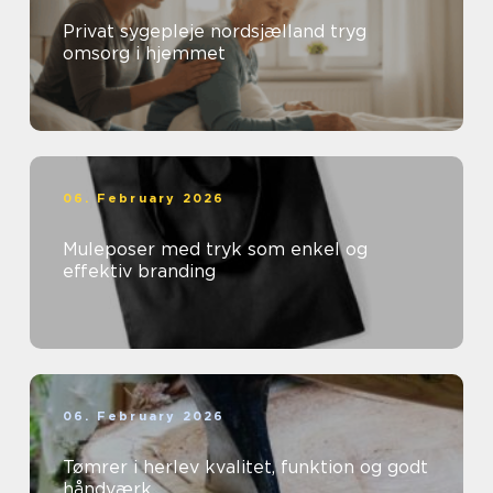
Privat sygepleje nordsjælland tryg
omsorg i hjemmet
06. February 2026
Muleposer med tryk som enkel og
effektiv branding
06. February 2026
Tømrer i herlev kvalitet, funktion og godt
håndværk