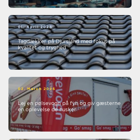
01. April 2026
Tagdækker på Djursland med fokus på
kvalitet og tryghed
02. March 2026
Lej en pølsevogn på fyn og giv gæsterne
en oplevelse de husker