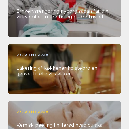
Erhvervsrengøring nyborg sådan får din
virksomhed mere tid og bedre trivsel
08. April 2026
Lakering af køkkener holstebro en
genvej til et nyt køkken
07. April 2026
Kemisk peeling i hillerød hvad du skal