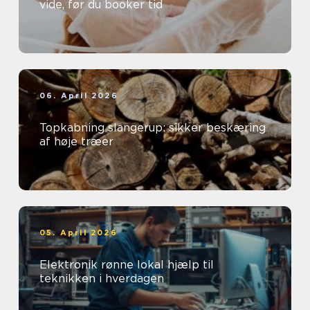
vide, før du booker tid
06. April 2026
Topkabning slangerup: sikker beskæring
af høje træer
05. April 2026
Elektronik rønne lokal hjælp til
teknikken i hverdagen