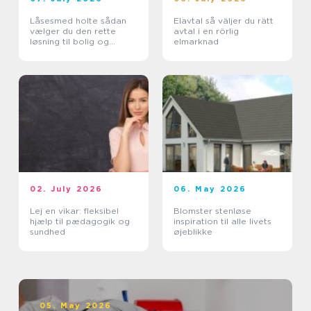
Låsesmed holte sådan
Elavtal så väljer du rätt
vælger du den rette
avtal i en rörlig
løsning til bolig og
elmarknad
erhverv
02. July 2026
06. May 2026
Lej en vikar: fleksibel
Blomster stenløse
hjælp til pædagogik og
inspiration til alle livets
sundhed
øjeblikke
05. May 2026