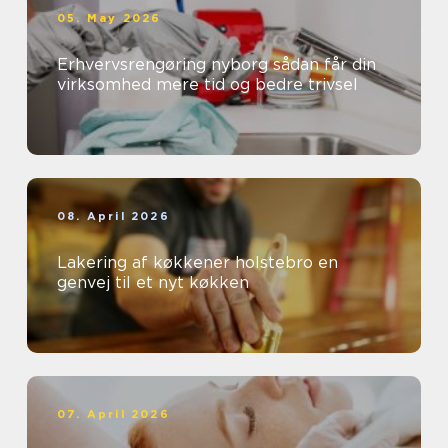
05. May 2026
Erhvervsrengøring nyborg sådan får din
virksomhed mere tid og bedre trivsel
08. April 2026
Lakering af køkkener holstebro en
genvej til et nyt køkken
07. April 2026