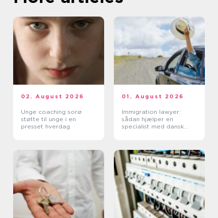
02. August 2026
01. August 2026
Unge coaching sorø
Immigration lawyer:
støtte til unge i en
sådan hjælper en
presset hverdag
specialist med dansk
indvandring