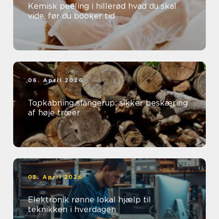
Kemisk peeling i hillerød hvad du skal
vide, før du booker tid
06. April 2026
Topkabning slangerup: sikker beskæring
af høje træer
05. April 2026
Elektronik rønne lokal hjælp til
teknikken i hverdagen