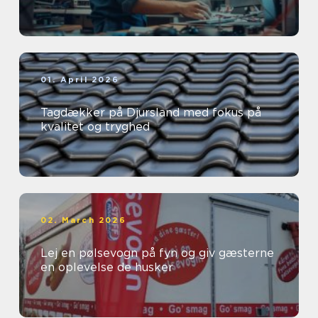
01. April 2026
Tagdækker på Djursland med fokus på
kvalitet og tryghed
02. March 2026
Lej en pølsevogn på fyn og giv gæsterne
en oplevelse de husker