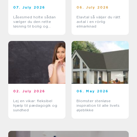
07. July 2026
06. July 2026
Låsesmed holte sådan
Elavtal så väljer du rätt
vælger du den rette
avtal i en rörlig
løsning til bolig og
elmarknad
erhverv
02. July 2026
06. May 2026
Lej en vikar: fleksibel
Blomster stenløse
hjælp til pædagogik og
inspiration til alle livets
sundhed
øjeblikke