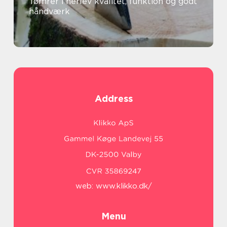
Tømrer i herlev kvalitet, funktion og godt
håndværk
Address
web:
www.klikko.dk/
Menu