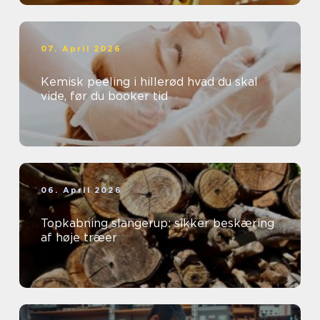
07. April 2026
Kemisk peeling i hillerød hvad du skal
vide, før du booker tid
06. April 2026
Topkabning slangerup: sikker beskæring
af høje træer