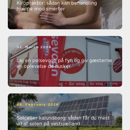
Kiropraktor: sådan kan behandling
hjælpe mod smerter
02. March 2026
Lej en pølsevogn på fyn og giv gæsterne
en oplevelse de husker
08. February 2026
Solceller kalundborg: sådan får du mest
ud af solen på vestsjælland