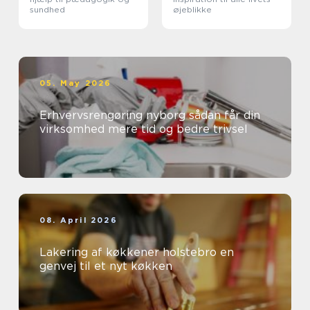
sundhed
øjeblikke
05. May 2026
Erhvervsrengøring nyborg sådan får din
virksomhed mere tid og bedre trivsel
08. April 2026
Lakering af køkkener holstebro en
genvej til et nyt køkken