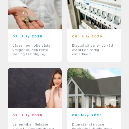
07. July 2026
06. July 2026
Låsesmed holte sådan
Elavtal så väljer du rätt
vælger du den rette
avtal i en rörlig
løsning til bolig og
elmarknad
erhverv
02. July 2026
06. May 2026
Lej en vikar: fleksibel
Blomster stenløse
hjælp til pædagogik og
inspiration til alle livets