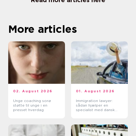
Read more articles here
More articles
02. August 2026
01. August 2026
Unge coaching sorø
Immigration lawyer:
støtte til unge i en
sådan hjælper en
presset hverdag
specialist med dansk
indvandring