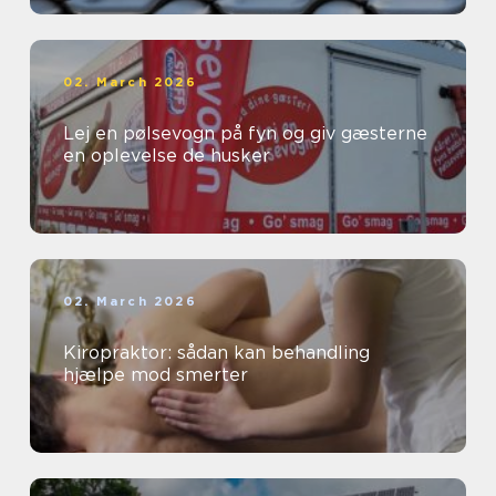
02. March 2026
Lej en pølsevogn på fyn og giv gæsterne
en oplevelse de husker
02. March 2026
Kiropraktor: sådan kan behandling
hjælpe mod smerter