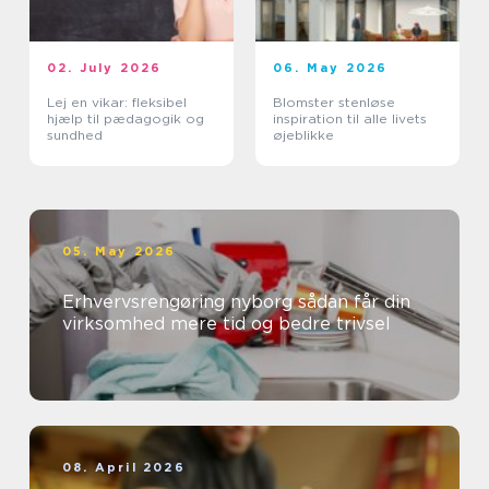
02. July 2026
06. May 2026
Lej en vikar: fleksibel
Blomster stenløse
hjælp til pædagogik og
inspiration til alle livets
sundhed
øjeblikke
05. May 2026
Erhvervsrengøring nyborg sådan får din
virksomhed mere tid og bedre trivsel
08. April 2026