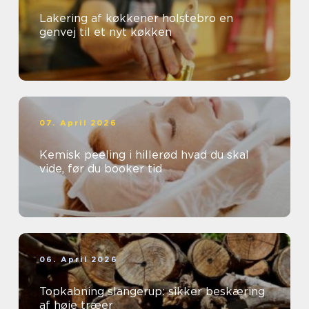
Lakering af køkkener holstebro en
genvej til et nyt køkken
07. April 2026
Kemisk peeling i hillerød hvad du skal
vide, før du booker tid
06. April 2026
Topkabning slangerup: sikker beskæring
af høje træer