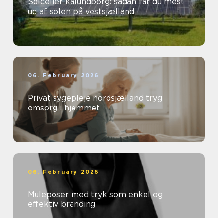
Solceller kalundborg: sådan får du mest
ud af solen på vestsjælland
06. February 2026
Privat sygepleje nordsjælland tryg
omsorg i hjemmet
06. February 2026
Muleposer med tryk som enkel og
effektiv branding