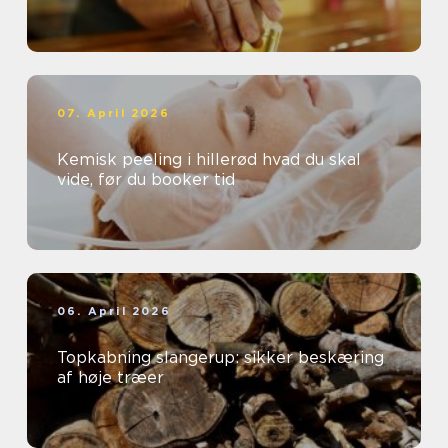
07. April 2026
Kemisk peeling i hillerød hvad du skal
vide, før du booker tid
06. April 2026
Topkabning slangerup: sikker beskæring
af høje træer