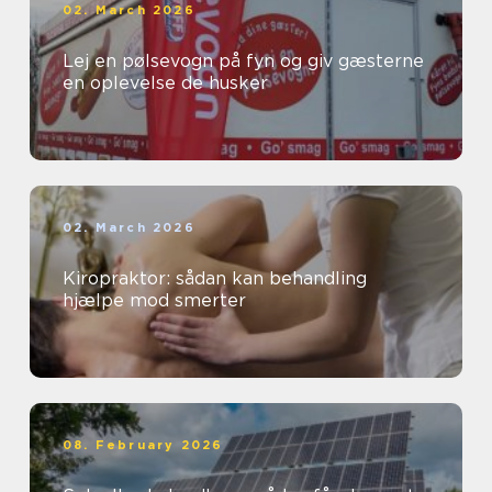
02. March 2026
Lej en pølsevogn på fyn og giv gæsterne
en oplevelse de husker
02. March 2026
Kiropraktor: sådan kan behandling
hjælpe mod smerter
08. February 2026