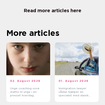
Read more articles here
More articles
02. August 2026
01. August 2026
Unge coaching sorø
Immigration lawyer:
støtte til unge i en
sådan hjælper en
presset hverdag
specialist med dansk
indvandring