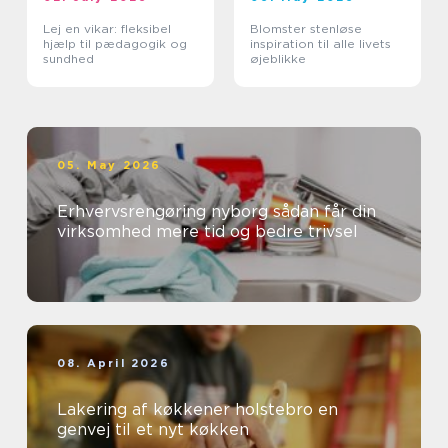
Lej en vikar: fleksibel
Blomster stenløse
hjælp til pædagogik og
inspiration til alle livets
sundhed
øjeblikke
05. May 2026
Erhvervsrengøring nyborg sådan får din
virksomhed mere tid og bedre trivsel
08. April 2026
Lakering af køkkener holstebro en
genvej til et nyt køkken