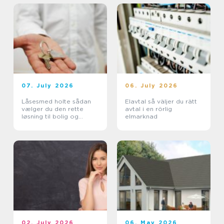
07. July 2026
06. July 2026
Låsesmed holte sådan
Elavtal så väljer du rätt
vælger du den rette
avtal i en rörlig
løsning til bolig og
elmarknad
erhverv
02. July 2026
06. May 2026