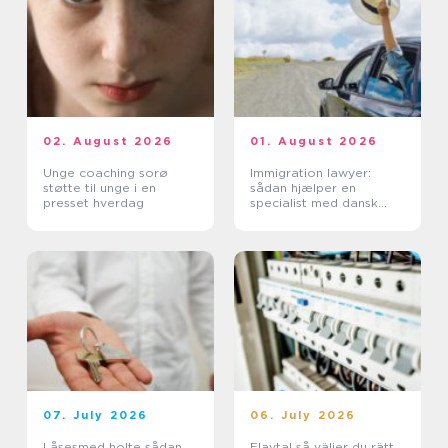
02. August 2026
01. August 2026
Unge coaching sorø
Immigration lawyer:
støtte til unge i en
sådan hjælper en
presset hverdag
specialist med dansk
indvandring
07. July 2026
06. July 2026
Låsesmed holte sådan
Elavtal så väljer du rätt