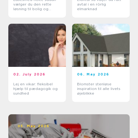
vælger du den rette
avtal i en rörlig
løsning til bolig og
elmarknad
erhverv
02. July 2026
06. May 2026
Lej en vikar: fleksibel
Blomster stenløse
hjælp til pædagogik og
inspiration til alle livets
sundhed
øjeblikke
05. May 2026