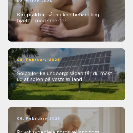
02. March 2026
Kiropraktor: sådan kan behandling
hjælpe mod smerter
08. February 2026
Solceller kalundborg: sådan får du mest
ud af solen på vestsjælland
06. February 2026
Privat sygepleje nordsjælland tryg