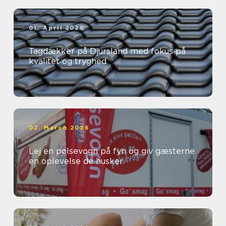
01. April 2026
Tagdækker på Djursland med fokus på
kvalitet og tryghed
02. March 2026
Lej en pølsevogn på fyn og giv gæsterne
en oplevelse de husker