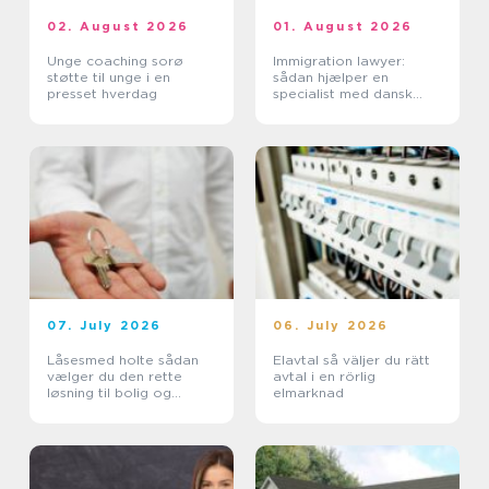
02. August 2026
01. August 2026
Unge coaching sorø
Immigration lawyer:
støtte til unge i en
sådan hjælper en
presset hverdag
specialist med dansk
indvandring
07. July 2026
06. July 2026
Låsesmed holte sådan
Elavtal så väljer du rätt
vælger du den rette
avtal i en rörlig
løsning til bolig og
elmarknad
erhverv