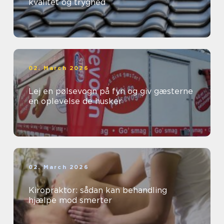
kvalitet og tryghed
02. March 2026
Lej en pølsevogn på fyn og giv gæsterne
en oplevelse de husker
02. March 2026
Kiropraktor: sådan kan behandling
hjælpe mod smerter