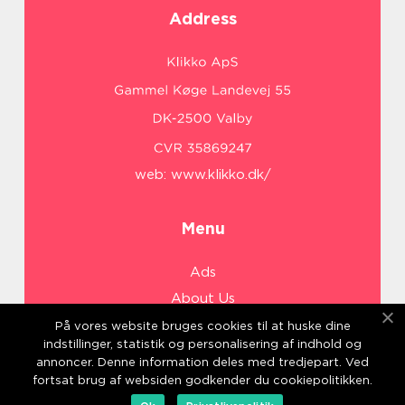
Address
web:
www.klikko.dk/
Menu
Ads
About Us
Cookies
På vores website bruges cookies til at huske dine
indstillinger, statistik og personalisering af indhold og
Contact
annoncer. Denne information deles med tredjepart. Ved
Sitemap
fortsat brug af websiden godkender du cookiepolitikken.