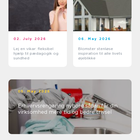
02. July 2026
06. May 2026
Lej en vikar: fleksibel
Blomster stenløse
hjælp til pædagogik og
inspiration til alle livets
sundhed
øjeblikke
05. May 2026
Erhvervsrengøring nyborg sådan får din
virksomhed mere tid og bedre trivsel