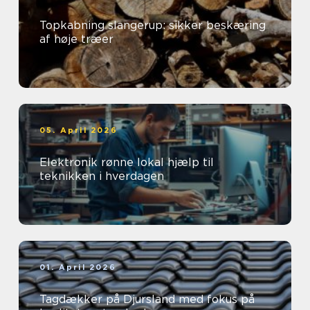
Topkabning slangerup: sikker beskæring
af høje træer
05. April 2026
Elektronik rønne lokal hjælp til
teknikken i hverdagen
01. April 2026
Tagdækker på Djursland med fokus på