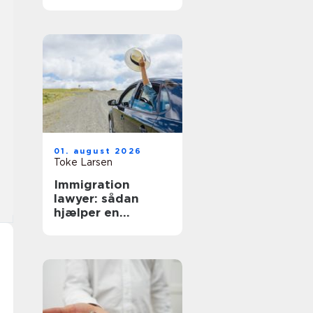
hverdag
01. august 2026
Toke Larsen
Immigration
lawyer: sådan
hjælper en
specialist med
dansk indvandring