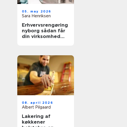
05. may 2026
Sara Henriksen
Erhvervsrengøring
nyborg sådan får
din virksomhed
mere tid og bedre
trivsel
08. april 2026
Albert Pilgaard
Lakering af
køkkener