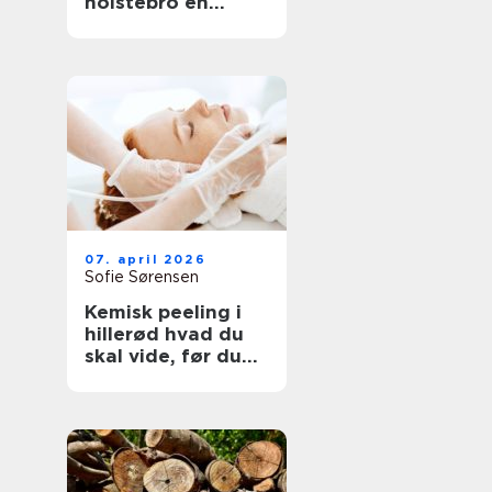
holstebro en
genvej til et nyt
køkken
07. april 2026
Sofie Sørensen
Kemisk peeling i
hillerød hvad du
skal vide, før du
booker tid