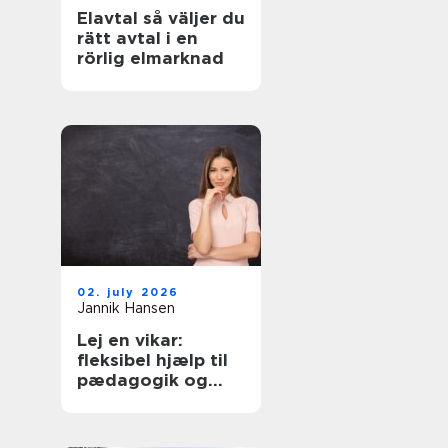
Elavtal så väljer du
rätt avtal i en
rörlig elmarknad
02. july 2026
Jannik Hansen
Lej en vikar:
fleksibel hjælp til
pædagogik og
sundhed