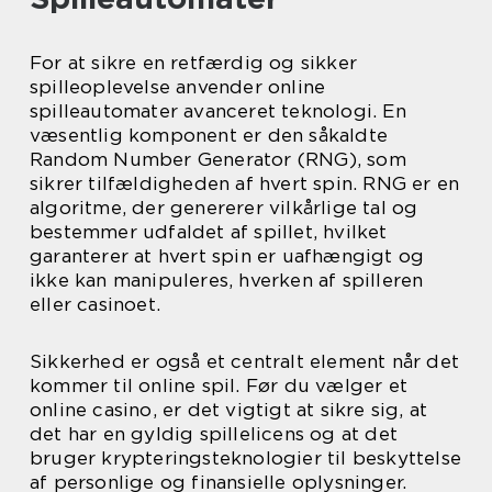
For at sikre en retfærdig og sikker
spilleoplevelse anvender online
spilleautomater avanceret teknologi. En
væsentlig komponent er den såkaldte
Random Number Generator (RNG), som
sikrer tilfældigheden af hvert spin. RNG er en
algoritme, der genererer vilkårlige tal og
bestemmer udfaldet af spillet, hvilket
garanterer at hvert spin er uafhængigt og
ikke kan manipuleres, hverken af spilleren
eller casinoet.
Sikkerhed er også et centralt element når det
kommer til online spil. Før du vælger et
online casino, er det vigtigt at sikre sig, at
det har en gyldig spillelicens og at det
bruger krypteringsteknologier til beskyttelse
af personlige og finansielle oplysninger.