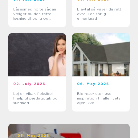
Låsesmed holte sådan
Elavtal så väljer du rätt
vælger du den rette
avtal i en rörlig
løsning til bolig og
elmarknad
erhverv
02. July 2026
06. May 2026
Lej en vikar: fleksibel
Blomster stenløse
hjælp til pædagogik og
inspiration til alle livets
sundhed
øjeblikke
05. May 2026