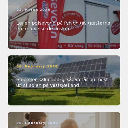
02. March 2026
Lej en pølsevogn på fyn og giv gæsterne
en oplevelse de husker
08. February 2026
Solceller kalundborg: sådan får du mest
ud af solen på vestsjælland
06. February 2026