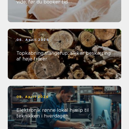
vide, før du booker tid
06. April 2026
Topkabning slangerup: sikker beskæring
af høje træer
05. April 2026
Elektronik rønne lokal hjælp til
teknikken i hverdagen