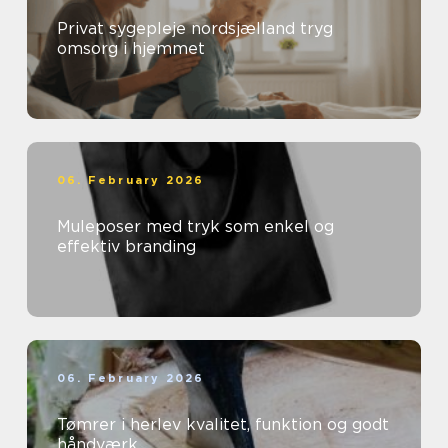
Privat sygepleje nordsjælland tryg
omsorg i hjemmet
06. February 2026
Muleposer med tryk som enkel og
effektiv branding
06. February 2026
Tømrer i herlev kvalitet, funktion og godt
håndværk