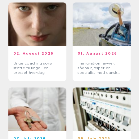
02. August 2026
01. August 2026
Unge coaching sorø
Immigration lawyer:
støtte til unge i en
sådan hjælper en
presset hverdag
specialist med dansk
indvandring
07. July 2026
06. July 2026