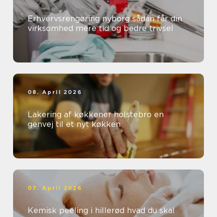
Erhvervsrengøring nyborg sådan får din
virksomhed mere tid og bedre trivsel
08. April 2026
Lakering af køkkener holstebro en
genvej til et nyt køkken
07. April 2026
Kemisk peeling i hillerød hvad du skal