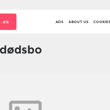
.
dk
ADS
ABOUT US
COOKIE
f dødsbo