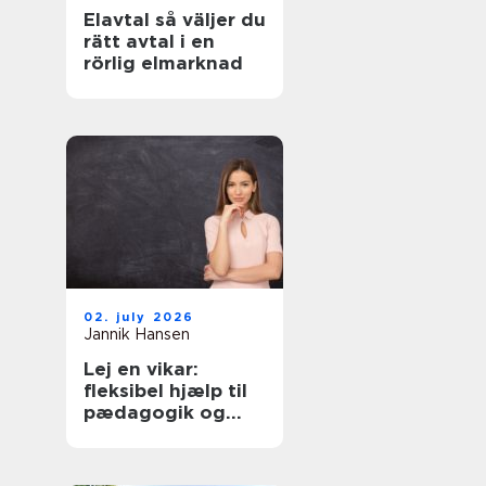
Elavtal så väljer du
rätt avtal i en
rörlig elmarknad
02. july 2026
Jannik Hansen
Lej en vikar:
fleksibel hjælp til
pædagogik og
sundhed