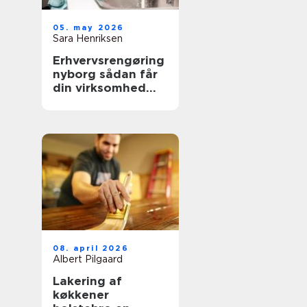
05. may 2026
Sara Henriksen
Erhvervsrengøring
nyborg sådan får
din virksomhed
mere tid og bedre
trivsel
08. april 2026
Albert Pilgaard
Lakering af
køkkener