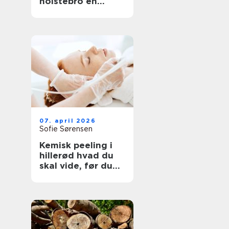
holstebro en
genvej til et nyt
køkken
07. april 2026
Sofie Sørensen
Kemisk peeling i
hillerød hvad du
skal vide, før du
booker tid