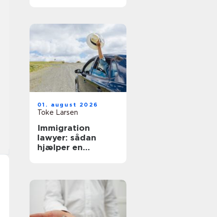
hverdag
01. august 2026
Toke Larsen
Immigration
lawyer: sådan
hjælper en
specialist med
dansk indvandring