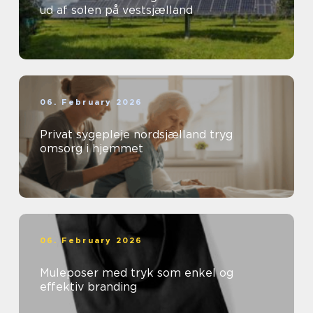
ud af solen på vestsjælland
06. February 2026
Privat sygepleje nordsjælland tryg
omsorg i hjemmet
06. February 2026
Muleposer med tryk som enkel og
effektiv branding