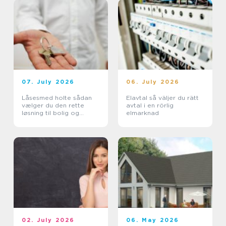
07. July 2026
06. July 2026
Låsesmed holte sådan
Elavtal så väljer du rätt
vælger du den rette
avtal i en rörlig
løsning til bolig og
elmarknad
erhverv
02. July 2026
06. May 2026