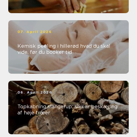
07. April 2026
Kemisk peeling i hillerød hvad du skal
vide, før du booker tid
06. April 2026
Topkabning slangerup: sikker beskæring
af høje træer