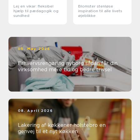
Lej en vikar: fleksibel
Blomster stenløse
hjælp til pædagogik og
inspiration til alle livets
sundhed
øjeblikke
05. May 2026
Erhvervsrengøring nyborg sådan får din
virksomhed mere tid og bedre trivsel
08. April 2026
Lakering af køkkener holstebro en
genvej til et nyt køkken