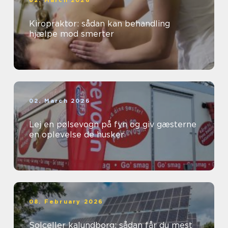
02. March 2026
Kiropraktor: sådan kan behandling
hjælpe mod smerter
02. March 2026
Lej en pølsevogn på fyn og giv gæsterne
en oplevelse de husker
08. February 2026
Solceller kalundborg: sådan får du mest