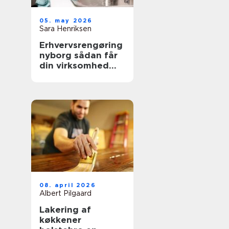
05. may 2026
Sara Henriksen
Erhvervsrengøring
nyborg sådan får
din virksomhed
mere tid og bedre
trivsel
08. april 2026
Albert Pilgaard
Lakering af
køkkener