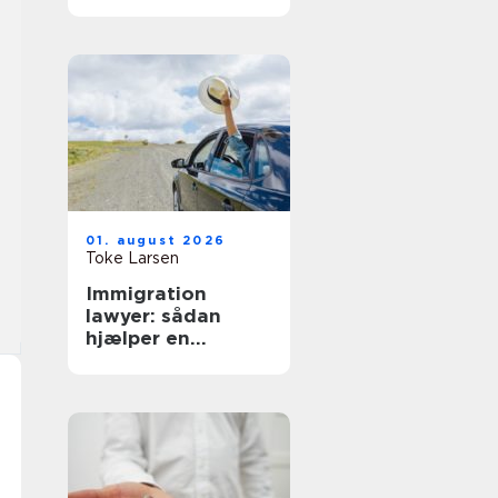
hverdag
01. august 2026
Toke Larsen
Immigration
lawyer: sådan
hjælper en
specialist med
dansk indvandring