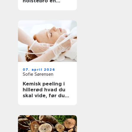
holstebro en
genvej til et nyt
køkken
07. april 2026
Sofie Sørensen
Kemisk peeling i
hillerød hvad du
skal vide, før du
booker tid