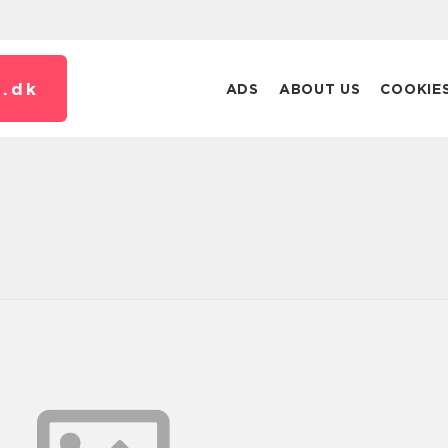
.
dk
ADS
ABOUT US
COOKIE