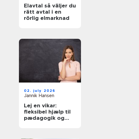
Elavtal så väljer du
rätt avtal i en
rörlig elmarknad
02. july 2026
Jannik Hansen
Lej en vikar:
fleksibel hjælp til
pædagogik og
sundhed